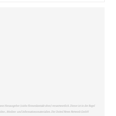
bene Herausgeber (siehe Firmenkontakt oben) verantwortlich. Dieser ist in der Regel
 Video-, Medien- und Informationsmaterialien. Die United News Network GmbH