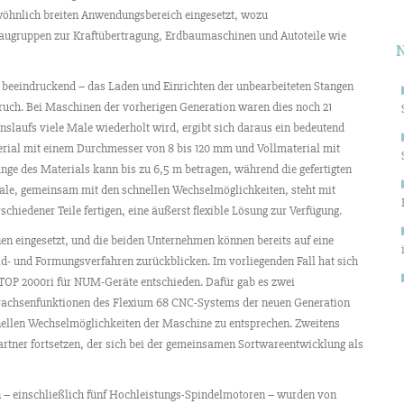
wöhnlich breiten Anwendungsbereich eingesetzt, wozu
augruppen zur Kraftübertragung, Erdbaumaschinen und Autoteile wie
t beeindruckend – das Laden und Einrichten der unbearbeiteten Stangen
ruch. Bei Maschinen der vorherigen Generation waren dies noch 21
slaufs viele Male wiederholt wird, ergibt sich daraus ein bedeutend
erial mit einem Durchmesser von 8 bis 120 mm und Vollmaterial mit
ge des Materials kann bis zu 6,5 m betragen, während die gefertigten
ale, gemeinsam mit den schnellen Wechselmöglichkeiten, steht mit
schiedener Teile fertigen, eine äußerst flexible Lösung zur Verfügung.
 eingesetzt, und die beiden Unternehmen können bereits auf eine
d- und Formungsverfahren zurückblicken. Im vorliegenden Fall hat sich
 TOP 2000ri für NUM-Geräte entschieden. Dafür gab es zwei
hrachsenfunktionen des Flexium 68 CNC-Systems der neuen Generation
llen Wechselmöglichkeiten der Maschine zu entsprechen. Zweitens
tner fortsetzen, der sich bei der gemeinsamen Sortwareentwicklung als
– einschließlich fünf Hochleistungs-Spindelmotoren – wurden von