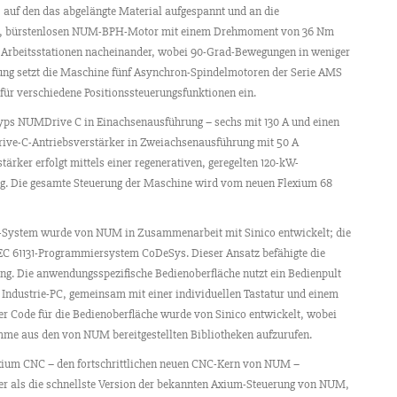
, auf den das abgelängte Material aufgespannt und an die
en, bürstenlosen NUM-BPH-Motor mit einem Drehmoment von 36 Nm
er Arbeitsstationen nacheinander, wobei 90-Grad-Bewegungen in weniger
tung setzt die Maschine fünf Asynchron-Spindelmotoren der Serie AMS
ür verschiedene Positionssteuerungsfunktionen ein.
 Typs NUMDrive C in Einachsenausführung – sechs mit 130 A und einen
ive-C-Antriebsverstärker in Zweiachsenausführung mit 50 A
ärker erfolgt mittels einer regenerativen, geregelten 120-kW-
g. Die gesamte Steuerung der Maschine wird vom neuen Flexium 68
-System wurde von NUM in Zusammenarbeit mit Sinico entwickelt; die
IEC 61131-Programmiersystem CoDeSys. Dieser Ansatz befähigte die
ng. Die anwendungsspezifische Bedienoberfläche nutzt ein Bedienpult
Industrie-PC, gemeinsam mit einer individuellen Tastatur und einem
er Code für die Bedienoberfläche wurde von Sinico entwickelt, wobei
me aus den von NUM bereitgestellten Bibliotheken aufzurufen.
exium CNC – den fortschrittlichen neuen CNC-Kern von NUM –
iger als die schnellste Version der bekannten Axium-Steuerung von NUM,