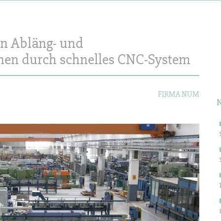
on Abläng- und
S
en durch schnelles CNC-System
n
FIRMA NUM