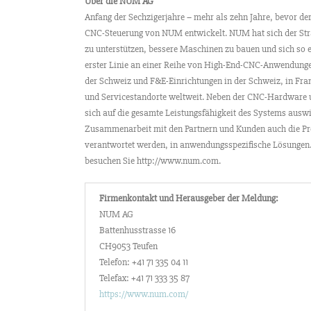
Über die NUM AG
Anfang der Sechzigerjahre – mehr als zehn Jahre, bevor d
CNC-Steuerung von NUM entwickelt. NUM hat sich der Strate
zu unterstützen, bessere Maschinen zu bauen und sich so 
erster Linie an einer Reihe von High-End-CNC-Anwendungen,
der Schweiz und F&E-Einrichtungen in der Schweiz, in Fran
und Servicestandorte weltweit. Neben der CNC-Hardware u
sich auf die gesamte Leistungsfähigkeit des Systems auswi
Zusammenarbeit mit den Partnern und Kunden auch die Pr
verantwortet werden, in anwendungsspezifische Lösungen.
besuchen Sie http://www.num.com.
Firmenkontakt und Herausgeber der Meldung:
NUM AG
Battenhusstrasse 16
CH9053 Teufen
Telefon: +41 71 335 04 11
Telefax: +41 71 333 35 87
https://www.num.com/