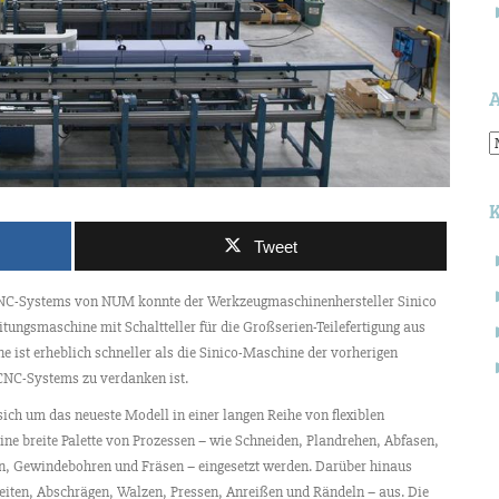
A
Tweet
n CNC-Systems von NUM konnte der Werkzeugmaschinenhersteller Sinico
ungsmaschine mit Schaltteller für die Großserien-Teilefertigung aus
 ist erheblich schneller als die Sinico-Maschine der vorherigen
CNC-Systems zu verdanken ist.
ich um das neueste Modell in einer langen Reihe von flexiblen
ne breite Palette von Prozessen – wie Schneiden, Plandrehen, Abfasen,
S
n, Gewindebohren und Fräsen – eingesetzt werden. Darüber hinaus
n
ten, Abschrägen, Walzen, Pressen, Anreißen und Rändeln – aus. Die