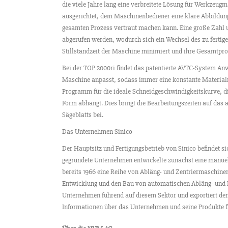
die viele Jahre lang eine verbreitete Lösung für Werkzeug
ausgerichtet, dem Maschinenbediener eine klare Abbildung
gesamten Prozess vertraut machen kann. Eine große Zahl u
abgerufen werden, wodurch sich ein Wechsel des zu fertigen
Stillstandzeit der Maschine minimiert und ihre Gesamtpro
Bei der TOP 2000ri findet das patentierte AVTC-System An
Maschine anpasst, sodass immer eine konstante Materialm
Programm für die ideale Schneidgeschwindigkeitskurve, d
Form abhängt. Dies bringt die Bearbeitungszeiten auf das
Sägeblatts bei.
Das Unternehmen Sinico
Der Hauptsitz und Fertigungsbetrieb von Sinico befindet si
gegründete Unternehmen entwickelte zunächst eine manuell
bereits 1966 eine Reihe von Abläng- und Zentriermaschinen. 
Entwicklung und den Bau von automatischen Abläng- und E
Unternehmen führend auf diesem Sektor und exportiert den 
Informationen über das Unternehmen und seine Produkte f