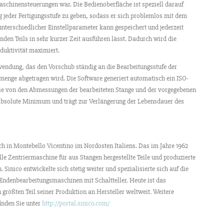
maschinensteuerungen war. Die Bedienoberfläche ist speziell darauf
 jeder Fertigungsstufe zu geben, sodass er sich problemlos mit dem
nterschiedlicher Einstellparameter kann gespeichert und jederzeit
den Teils in sehr kurzer Zeit ausführen lässt. Dadurch wird die
duktivität maximiert.
wendung, das den Vorschub ständig an die Bearbeitungsstufe der
enge abgetragen wird. Die Software generiert automatisch ein ISO-
ie von den Abmessungen der bearbeiteten Stange und der vorgegebenen
 absolute Minimum und trägt zur Verlängerung der Lebensdauer des
ch in Montebello Vicentino im Nordosten Italiens. Das im Jahre 1962
e Zentriermaschine für aus Stangen hergestellte Teile und produzierte
Sinico entwickelte sich stetig weiter und spezialisierte sich auf die
ndenbearbeitungsmaschinen mit Schaltteller. Heute ist das
größten Teil seiner Produktion an Hersteller weltweit. Weitere
inden Sie unter
http://portal.sinico.com/