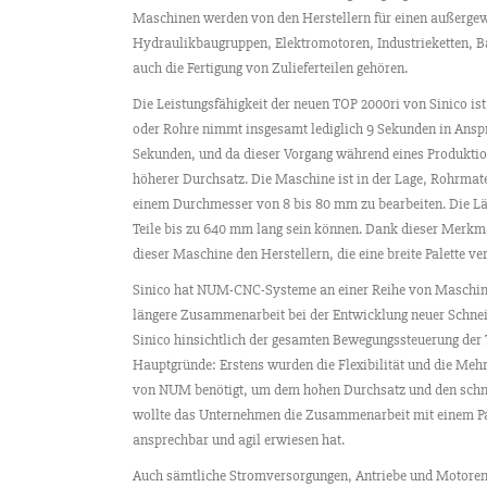
Maschinen werden von den Herstellern für einen außerge
Hydraulikbaugruppen, Elektromotoren, Industrieketten, B
auch die Fertigung von Zulieferteilen gehören.
Die Leistungsfähigkeit der neuen TOP 2000ri von Sinico is
oder Rohre nimmt insgesamt lediglich 9 Sekunden in Ansp
Sekunden, und da dieser Vorgang während eines Produktion
höherer Durchsatz. Die Maschine ist in der Lage, Rohrmat
einem Durchmesser von 8 bis 80 mm zu bearbeiten. Die Län
Teile bis zu 640 mm lang sein können. Dank dieser Merkm
dieser Maschine den Herstellern, die eine breite Palette ver
Sinico hat NUM-CNC-Systeme an einer Reihe von Maschinen
längere Zusammenarbeit bei der Entwicklung neuer Schnei
Sinico hinsichtlich der gesamten Bewegungssteuerung der
Hauptgründe: Erstens wurden die Flexibilität und die Me
von NUM benötigt, um dem hohen Durchsatz und den schne
wollte das Unternehmen die Zusammenarbeit mit einem Par
ansprechbar und agil erwiesen hat.
Auch sämtliche Stromversorgungen, Antriebe und Motoren 