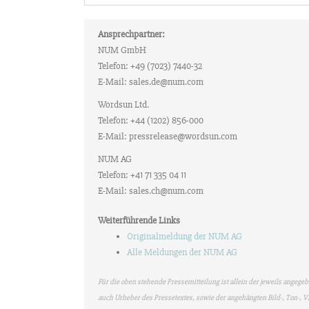
Ansprechpartner:
NUM GmbH
Telefon: +49 (7023) 7440-32
E-Mail: sales.de@num.com
Wordsun Ltd.
Telefon: +44 (1202) 856-000
E-Mail: pressrelease@wordsun.com
NUM AG
Telefon: +41 71 335 04 11
E-Mail: sales.ch@num.com
Weiterführende Links
Originalmeldung der NUM AG
Alle Meldungen der NUM AG
Für die oben stehende Pressemitteilung ist allein der jeweils angege
auch Urheber des Pressetextes, sowie der angehängten Bild-, Ton-,