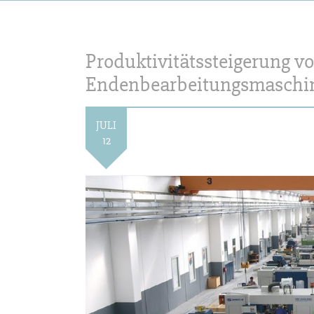
Produktivitätssteigerung v
Endenbearbeitungsmaschin
JULI
12