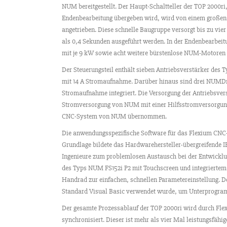
NUM bereitgestellt. Der Haupt-Schaltteller der TOP 2000ri
Endenbearbeitung übergeben wird, wird von einem groß
angetrieben. Diese schnelle Baugruppe versorgt bis zu vi
als 0,4 Sekunden ausgeführt werden. In der Endenbearbei
mit je 9 kW sowie acht weitere bürstenlose NUM-Motoren f
Der Steuerungsteil enthält sieben Antriebsverstärker des
mit 14 A Stromaufnahme. Darüber hinaus sind drei NUMDr
Stromaufnahme integriert. Die Versorgung der Antriebsverst
Stromversorgung von NUM mit einer Hilfsstromversorgun
CNC-System von NUM übernommen.
Die anwendungsspezifische Software für das Flexium CNC
Grundlage bildete das Hardwarehersteller-übergreifende 
Ingenieure zum problemlosen Austausch bei der Entwicklu
des Typs NUM FS152i P2 mit Touchscreen und integriertem 
Handrad zur einfachen, schnellen Parametereinstellung. D
Standard Visual Basic verwendet wurde, um Unterprogram
Der gesamte Prozessablauf der TOP 2000ri wird durch Fl
synchronisiert. Dieser ist mehr als vier Mal leistungsfäh