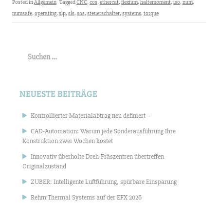
Posted in
Allgemein
Tagged
CNC
,
cos
,
ethercat
,
flexium
,
haltemoment
,
iso
,
num
,
numsafe
,
operating
,
slp
,
sls
,
sos
,
steuerschalter
,
systems
,
torque
Suchen
nach:
NEUESTE BEITRÄGE
Kontrollierter Materialabtrag neu definiert –
CAD-Automation: Warum jede Sonderausführung Ihre
Konstruktion zwei Wochen kostet
Innovativ überholte Dreh-Fräszentren übertreffen
Originalzustand
ZUBER: Intelligente Luftführung, spürbare Einsparung
Rehm Thermal Systems auf der EFX 2026