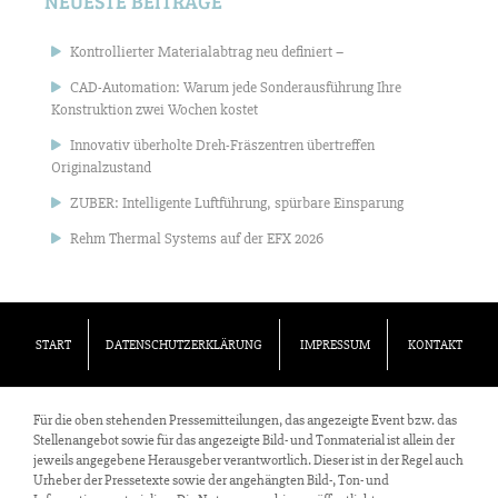
NEUESTE BEITRÄGE
Kontrollierter Materialabtrag neu definiert –
CAD-Automation: Warum jede Sonderausführung Ihre
Konstruktion zwei Wochen kostet
Innovativ überholte Dreh-Fräszentren übertreffen
Originalzustand
ZUBER: Intelligente Luftführung, spürbare Einsparung
Rehm Thermal Systems auf der EFX 2026
START
DATENSCHUTZERKLÄRUNG
IMPRESSUM
KONTAKT
Für die oben stehenden Pressemitteilungen, das angezeigte Event bzw. das
Stellenangebot sowie für das angezeigte Bild- und Tonmaterial ist allein der
jeweils angegebene Herausgeber verantwortlich. Dieser ist in der Regel auch
Urheber der Pressetexte sowie der angehängten Bild-, Ton- und