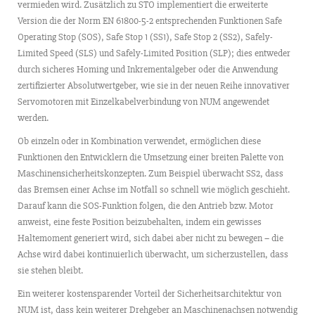
vermieden wird. Zusätzlich zu STO implementiert die erweiterte
Version die der Norm EN 61800-5-2 entsprechenden Funktionen Safe
Operating Stop (SOS), Safe Stop 1 (SS1), Safe Stop 2 (SS2), Safely­
Limited Speed (SLS) und Safely-Limited Position (SLP); dies entweder
durch sicheres Homing und Inkrementalgeber oder die Anwendung
zertifizierter Absolutwertgeber, wie sie in der neuen Reihe innovativer
Servomotoren mit Einzelkabelverbindung von NUM angewendet
werden.
Ob einzeln oder in Kombination verwendet, ermöglichen diese
Funktionen den Entwicklern die Umsetzung einer breiten Palette von
Maschinensicherheitskonzepten. Zum Beispiel überwacht SS2, dass
das Bremsen einer Achse im Notfall so schnell wie möglich geschieht.
Darauf kann die SOS-Funktion folgen, die den Antrieb bzw. Motor
anweist, eine feste Position beizubehalten, indem ein gewisses
Haltemoment generiert wird, sich dabei aber nicht zu bewegen – die
Achse wird dabei kontinuierlich überwacht, um sicherzustellen, dass
sie stehen bleibt.
Ein weiterer kostensparender Vorteil der Sicherheitsarchitektur von
NUM ist, dass kein weiterer Drehgeber an Maschinenachsen notwendig