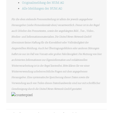
Originalmeldung der NUM AG
Alle Meldungen der NUM AG
Für die oben stehende Pressemitteilung ist allein der jeweils angegebene
Herausgeber (siehe Firmenkontakt oben) verantwortlich. Dieser ist in der Regel
auch Urheber des Pressetextes, sowie der angehängten Bild-, Ton-, Video-,
Medien- und Informationsmaterialien. Die United News Network GmbH
übernimmt keine Haftung für die Korrektheit oder Vollständigkeit der
dargestellten Meldung. Auch bei Übertragungsfehlern oder anderen Störungen
haftet sie nur im Fall von Vorsatz oder grober Fahrlässigkeit. Die Nutzung von hier
archivierten Informationen zur Eigeninformation und redaktionellen
Weiterverarbeitung ist in der Regel kostenfrei. Bitte klären Sie vor einer
Weiterverwendung urheberrechtliche Fragen mit dem angegebenen
Herausgeber. Eine systematische Speicherung dieser Daten sowie die
Verwendung auch von Teilen dieses Datenbankwerks sind nur mit schriftlicher
Genehmigung durch die United News Network GmbH gestattet.