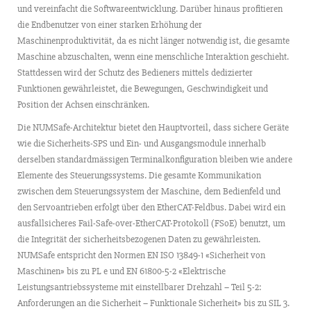
und vereinfacht die Softwareentwicklung. Darüber hinaus profitieren
die Endbenutzer von einer starken Erhöhung der
Maschinenproduktivität, da es nicht länger notwendig ist, die gesamte
Maschine abzuschalten, wenn eine menschliche Interaktion geschieht.
Stattdessen wird der Schutz des Bedieners mittels dedizierter
Funktionen gewährleistet, die Bewegungen, Geschwindigkeit und
Position der Achsen einschränken.
Die NUMSafe-Architektur bietet den Hauptvorteil, dass sichere Geräte
wie die Sicherheits-SPS und Ein- und Ausgangsmodule innerhalb
derselben standardmässigen Terminalkonfiguration bleiben wie andere
Elemente des Steuerungssystems. Die gesamte Kommunikation
zwischen dem Steuerungssystem der Maschine, dem Bedienfeld und
den Servoantrieben erfolgt über den EtherCAT-Feldbus. Dabei wird ein
ausfallsicheres Fail-Safe-over-EtherCAT-Protokoll (FSoE) benutzt, um
die Integrität der sicherheitsbezogenen Daten zu gewährleisten.
NUMSafe entspricht den Normen EN ISO 13849-1 «Sicherheit von
Maschinen» bis zu PL e und EN 61800-5-2 «Elektrische
Leistungsantriebssysteme mit einstellbarer Drehzahl – Teil 5-2:
Anforderungen an die Sicherheit – Funktionale Sicherheit» bis zu SIL 3.