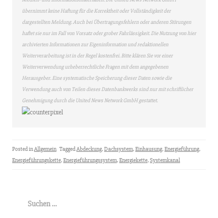
übernimmt keine Haftung für die Korrektheit oder Vollständigkeit der
dargestellten Meldung. Auch bei Übertragungsfehlern oder anderen Störungen
haftet sie nur im Fall von Vorsatz oder grober Fahrlässigkeit. Die Nutzung von hier
archivierten Informationen zur Eigeninformation und redaktionellen
Weiterverarbeitung ist in der Regel kostenfrei. Bitte klären Sie vor einer
Weiterverwendung urheberrechtliche Fragen mit dem angegebenen
Herausgeber. Eine systematische Speicherung dieser Daten sowie die
Verwendung auch von Teilen dieses Datenbankwerks sind nur mit schriftlicher
Genehmigung durch die United News Network GmbH gestattet.
Posted in
Allgemein
Tagged
Abdeckung
,
Dachsystem
,
Einhausung
,
Energieführung
,
Energieführungskette
,
Energieführungssystem
,
Energiekette
,
Systemkanal
Suchen
nach: