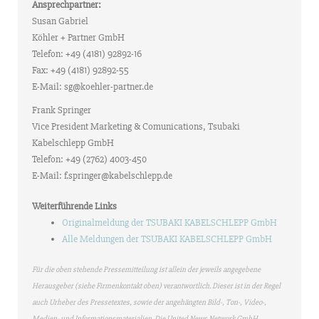
Ansprechpartner:
Susan Gabriel
Köhler + Partner GmbH
Telefon: +49 (4181) 92892-16
Fax: +49 (4181) 92892-55
E-Mail: sg@koehler-partner.de
Frank Springer
Vice President Marketing & Comunications, Tsubaki
Kabelschlepp GmbH
Telefon: +49 (2762) 4003-450
E-Mail: f.springer@kabelschlepp.de
Weiterführende Links
Originalmeldung der TSUBAKI KABELSCHLEPP GmbH
Alle Meldungen der TSUBAKI KABELSCHLEPP GmbH
Für die oben stehende Pressemitteilung ist allein der jeweils angegebene
Herausgeber (siehe Firmenkontakt oben) verantwortlich. Dieser ist in der Regel
auch Urheber des Pressetextes, sowie der angehängten Bild-, Ton-, Video-,
Medien- und Informationsmaterialien. Die United News Network GmbH