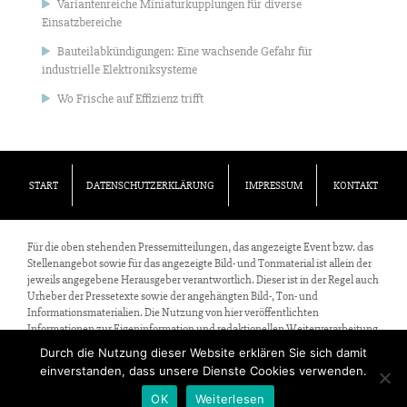
Variantenreiche Miniaturkupplungen für diverse
Einsatzbereiche
Bauteilabkündigungen: Eine wachsende Gefahr für
industrielle Elektroniksysteme
Wo Frische auf Effizienz trifft
START
DATENSCHUTZERKLÄRUNG
IMPRESSUM
KONTAKT
Für die oben stehenden Pressemitteilungen, das angezeigte Event bzw. das
Stellenangebot sowie für das angezeigte Bild- und Tonmaterial ist allein der
jeweils angegebene Herausgeber verantwortlich. Dieser ist in der Regel auch
Urheber der Pressetexte sowie der angehängten Bild-, Ton- und
Informationsmaterialien. Die Nutzung von hier veröffentlichten
Informationen zur Eigeninformation und redaktionellen Weiterverarbeitung
ist in der Regel kostenfrei. Bitte klären Sie vor einer Weiterverwendung
Durch die Nutzung dieser Website erklären Sie sich damit
urheberrechtliche Fragen mit dem angegebenen Herausgeber.
einverstanden, dass unsere Dienste Cookies verwenden.
Alle Rechte vorbehalten.
OK
Weiterlesen