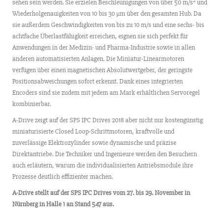
2
sehen sein werden. Sie erzielen Beschleunigungen von über 50 m/s
und
Wiederholgenauigkeiten von 10 bis 30 µm über den gesamten Hub. Da
sie außerdem Geschwindigkeiten von bis zu 10 m/s und eine sechs- bis
achtfache Überlastfähigkeit erreichen, eignen sie sich perfekt für
Anwendungen in der Medizin- und Pharma-Industrie sowie in allen
anderen automatisierten Anlagen. Die Miniatur-Linearmotoren
verfügen über einen magnetischen Absolutwertgeber, der geringste
Positionsabweichungen sofort erkennt. Dank eines integrierten
Encoders sind sie zudem mit jedem am Mark erhältlichen Servoregel
kombinierbar.
A-Drive zeigt auf der SPS IPC Drives 2018 aber nicht nur kostengünstig
miniaturisierte Closed Loop-Schrittmotoren, kraftvolle und
zuverlässige Elektrozylinder sowie dynamische und präzise
Direktantriebe. Die Techniker und Ingenieure werden den Besuchern
auch erläutern, warum die individualisierten Antriebsmodule ihre
Prozesse deutlich effizienter machen.
A-Drive stellt auf der SPS IPC Drives vom 27. bis 29. November in
Nürnberg in Halle 1 an Stand 547 aus.