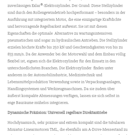
®
zuverlässigen Exlar
-Elektrozylinder. Der Grund: Diese Stellzylinder
sind durch den Rollengewindetrieb hochperformant – besonders in der
Ausführung mit integriertem Motor, die eine einzigartige Kraftdichte
und hervorragende Regelbarkeit aufweist. Sie ist mit diesen
Eigenschaften die optimale Alternative zu wartungsintensiven
pneumatischen und sogar zu hydraulischen Antrieben. Die Stellzylinder
erzielen höchste Kräfte bis 250 kN und Geschwindigkeiten von bis zu
833 mm/s. Da der Anwender bei der Motorwahl und dem Einbau völlig
flexibel ist, eignen sich die Elektrozylinder für den Einsatz in den
unterschiedlichsten Branchen. Die Elektrozylinder finden unter
anderem in der Automobilindustrie, Medizintechnik und
Lebensmittelproduktion Verwendung sowie in Verpackungsanlagen,
Handlingsystemen und Werkzeugmaschinen. Da sie zudem über
äußerst kompakte Abmessungen verfügen, lassen sie sich selbst in
enge Bauräume mühelos integrieren.
Dynamische Präzision: Universell regelbare Direktantriebe
Hochdynamisch, sehr präzise und extrem kompakt sind die tubularen
Miniatur-Linearmotoren TML, die ebenfalls am A-Drive-Messestand zu