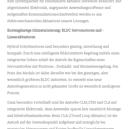
zum Systempartner für renommierte Aktuator Hersteller avanciert. Mit
abgestimmter Elektronik, angepasster Anwendungssoftware und
zeitgemäßen Kommunikationsschnittstellen werden so aus
elektromechanischen Aktuatoren smarte Lösungen.
Kostengünstige Miniaturisierung: BLDC Servomotoren und -
Linearaktuatoren
Hybrid-Schrittmotoren sind besonders günstig, zuverlässig und
kompakt. Durch eine intelligente feldorientierte Regelung mittels eines
integrierten Gebers erhält der Antrieb die Eigenschaften eines
Servoantriebes mit Positions-, Drehzahl- und Momentenregelung. Der
Preis des Moduls ist dabei derselbe wie bei den günstigen, aber
wesentlich größeren BLDC-Antrieben. So entsteht eine neue
Antriebsgeneration in nicht gekannter Größe zu wesentlich niedrigeren
Preisen.
Ganz besonders vorteilhaft sind die Antriebe CLM,STM und CLA mit
integrierter Elektronik, denn Anwender sparen hier zusätzlich Montage-
und Inbetriebnahmekosten. Beim CLA (Closed Loop-Aktuator) ist der
Antrieb auf der Gewindespindel aufgebaut und ermöglicht bei
minimalen Abmessungen und Kosten kraftvolle Linearbewegungen.