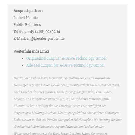
Ansprechpartner:
Isabell Nemitz
Public Relations
Telefon: +49 (4181) 92892-14
E-Mail: in@koehler-partner.de
Weiterführende Links
Originalmeldung der A-Drive Technology GmbH
Alle Meldungen der A-Drive Technology GmbH
Für die oben stehende Pressemitteilung ist allein der jeweils angegebene
Herausgeber (siehe Firmenkontakt oben) verantwortlich. Dieser ist in der Regel
auch Urheber des Pressetextes, sowie der angehängten Bild-, Ton-, Video-,
Medien- und Informationsmaterialien. Die United News Network GmbH
übernimmt keine Haftung für die Korrektheit oder Vollständigkeit der
dargestellten Meldung. Auch bei Übertragungsfehlern oder anderen Störungen
haftet sie nur im Fall von Vorsatz oder grober Fahrlässigkeit. Die Nutzung von hier
archivierten Informationen zur Eigeninformation und redaktionellen
Weiterverarbeitung ist in der Regel kostenfrei. Bitte klären Sie vor einer