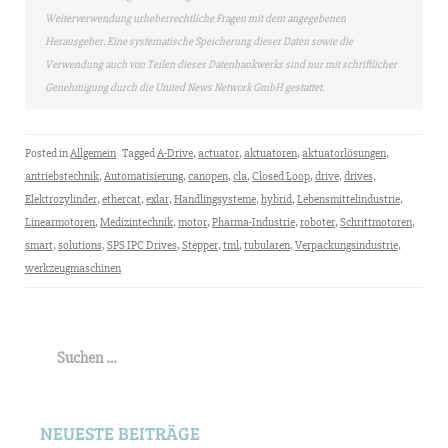
Weiterverwendung urheberrechtliche Fragen mit dem angegebenen
Herausgeber. Eine systematische Speicherung dieser Daten sowie die
Verwendung auch von Teilen dieses Datenbankwerks sind nur mit schriftlicher
Genehmigung durch die United News Network GmbH gestattet.
Posted in
Allgemein
Tagged
A-Drive
,
actuator
,
aktuatoren
,
aktuatorlösungen
,
antriebstechnik
,
Automatisierung
,
canopen
,
cla
,
Closed Loop
,
drive
,
drives
,
Elektrozylinder
,
ethercat
,
exlar
,
Handlingsysteme
,
hybrid
,
Lebensmittelindustrie
,
Linearmotoren
,
Medizintechnik
,
motor
,
Pharma-Industrie
,
roboter
,
Schrittmotoren
,
smart
,
solutions
,
SPS IPC Drives
,
Stepper
,
tml
,
tubularen
,
Verpackungsindustrie
,
werkzeugmaschinen
Suchen
nach:
NEUESTE BEITRÄGE