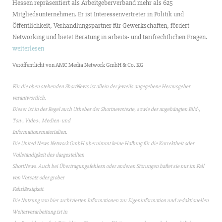
Hessen repräsentiert als Arbeitgeberverband mehr als 625
Mitgliedsunternehmen. Er ist Interessenvertreter in Politik und
Öffentlichkeit, Verhandlungspartner für Gewerkschaften, fördert
Networking und bietet Beratung in arbeits- und tarifrechtlichen Fragen.
weiterlesen
Veröffentlicht von AMC Media Network GmbH & Co. KG
Für die oben stehenden ShortNews ist allein der jeweils angegebene Herausgeber
verantwortlich.
Dieser ist in der Regel auch Urheber der Shortnewstexte, sowie der angehängten Bild-,
Ton-, Video-, Medien- und
Informationsmaterialien.
Die United News Network GmbH übernimmt keine Haftung für die Korrektheit oder
Vollständigkeit des dargestellten
ShortNews. Auch bei Übertragungsfehlern oder anderen Störungen haftet sie nur im Fall
von Vorsatz oder grober
Fahrlässigkeit.
Die Nutzung von hier archivierten Informationen zur Eigeninformation und redaktionellen
Weiterverarbeitung ist in