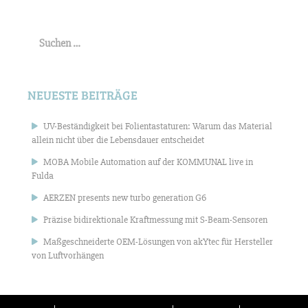
Suchen
nach:
NEUESTE BEITRÄGE
UV-Beständigkeit bei Folientastaturen: Warum das Material
allein nicht über die Lebensdauer entscheidet
MOBA Mobile Automation auf der KOMMUNAL live in
Fulda
AERZEN presents new turbo generation G6
Präzise bidirektionale Kraftmessung mit S-Beam-Sensoren
Maßgeschneiderte OEM-Lösungen von akYtec für Hersteller
von Luftvorhängen