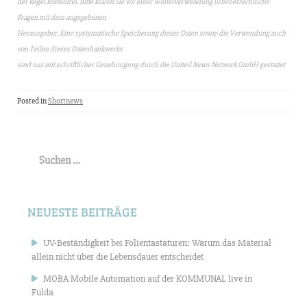
der Regel kostenfrei. Bitte klären Sie vor einer Weiterverwendung urheberrechtliche
Fragen mit dem angegebenen
Herausgeber. Eine systematische Speicherung dieser Daten sowie die Verwendung auch
von Teilen dieses Datenbankwerks
sind nur mit schriftlicher Genehmigung durch die United News Network GmbH gestattet
Posted in
Shortnews
Suchen
nach:
NEUESTE BEITRÄGE
UV-Beständigkeit bei Folientastaturen: Warum das Material
allein nicht über die Lebensdauer entscheidet
MOBA Mobile Automation auf der KOMMUNAL live in
Fulda