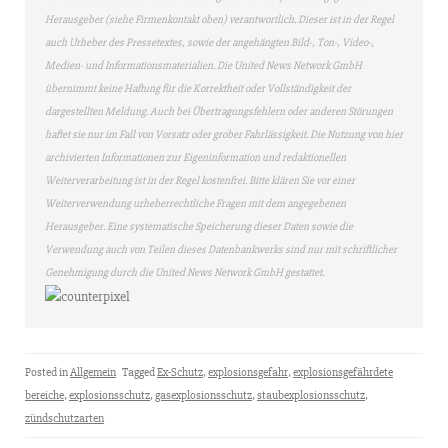
Herausgeber (siehe Firmenkontakt oben) verantwortlich. Dieser ist in der Regel
auch Urheber des Pressetextes, sowie der angehängten Bild-, Ton-, Video-,
Medien- und Informationsmaterialien. Die United News Network GmbH
übernimmt keine Haftung für die Korrektheit oder Vollständigkeit der
dargestellten Meldung. Auch bei Übertragungsfehlern oder anderen Störungen
haftet sie nur im Fall von Vorsatz oder grober Fahrlässigkeit. Die Nutzung von hier
archivierten Informationen zur Eigeninformation und redaktionellen
Weiterverarbeitung ist in der Regel kostenfrei. Bitte klären Sie vor einer
Weiterverwendung urheberrechtliche Fragen mit dem angegebenen
Herausgeber. Eine systematische Speicherung dieser Daten sowie die
Verwendung auch von Teilen dieses Datenbankwerks sind nur mit schriftlicher
Genehmigung durch die United News Network GmbH gestattet.
Posted in
Allgemein
Tagged
Ex-Schutz
,
explosionsgefahr
,
explosionsgefährdete
bereiche
,
explosionsschutz
,
gasexplosionsschutz
,
staubexplosionsschutz
,
zündschutzarten