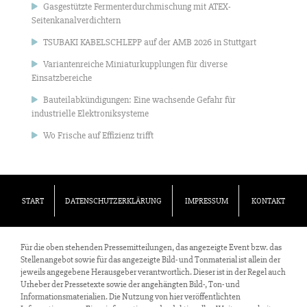
Gasgestützte Fermenterdurchmischung mit ATEX-
Seitenkanalverdichtern
TSUBAKI KABELSCHLEPP auf der AMB 2026 in Stuttgart
Variantenreiche Miniaturkupplungen für diverse
Einsatzbereiche
Bauteilabkündigungen: Eine wachsende Gefahr für
industrielle Elektroniksysteme
Wo Frische auf Effizienz trifft
START
DATENSCHUTZERKLÄRUNG
IMPRESSUM
KONTAKT
Für die oben stehenden Pressemitteilungen, das angezeigte Event bzw. das
Stellenangebot sowie für das angezeigte Bild- und Tonmaterial ist allein der
jeweils angegebene Herausgeber verantwortlich. Dieser ist in der Regel auch
Urheber der Pressetexte sowie der angehängten Bild-, Ton- und
Informationsmaterialien. Die Nutzung von hier veröffentlichten