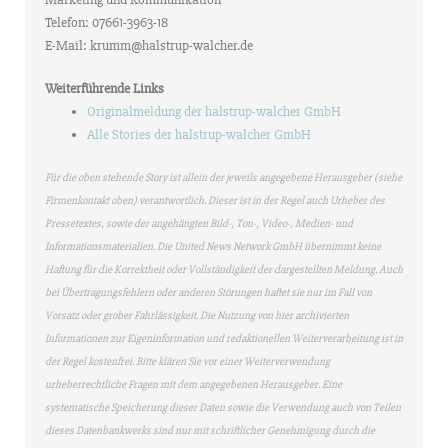
Telefon: 07661-3963-18
E-Mail: krumm@halstrup-walcher.de
Weiterführende Links
Originalmeldung der halstrup-walcher GmbH
Alle Stories der halstrup-walcher GmbH
Für die oben stehende Story ist allein der jeweils angegebene Herausgeber (siehe
Firmenkontakt oben) verantwortlich. Dieser ist in der Regel auch Urheber des
Pressetextes, sowie der angehängten Bild-, Ton-, Video-, Medien- und
Informationsmaterialien. Die United News Network GmbH übernimmt keine
Haftung für die Korrektheit oder Vollständigkeit der dargestellten Meldung. Auch
bei Übertragungsfehlern oder anderen Störungen haftet sie nur im Fall von
Vorsatz oder grober Fahrlässigkeit. Die Nutzung von hier archivierten
Informationen zur Eigeninformation und redaktionellen Weiterverarbeitung ist in
der Regel kostenfrei. Bitte klären Sie vor einer Weiterverwendung
urheberrechtliche Fragen mit dem angegebenen Herausgeber. Eine
systematische Speicherung dieser Daten sowie die Verwendung auch von Teilen
dieses Datenbankwerks sind nur mit schriftlicher Genehmigung durch die