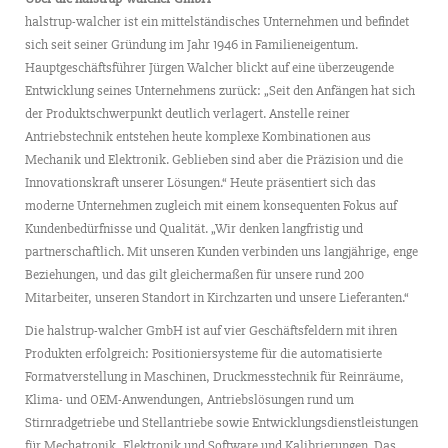
halstrup-walcher ist ein mittelständisches Unternehmen und befindet
sich seit seiner Gründung im Jahr 1946 in Familieneigentum.
Hauptgeschäftsführer Jürgen Walcher blickt auf eine überzeugende
Entwicklung seines Unternehmens zurück: „Seit den Anfängen hat sich
der Produktschwerpunkt deutlich verlagert. Anstelle reiner
Antriebstechnik entstehen heute komplexe Kombinationen aus
Mechanik und Elektronik. Geblieben sind aber die Präzision und die
Innovationskraft unserer Lösungen.“ Heute präsentiert sich das
moderne Unternehmen zugleich mit einem konsequenten Fokus auf
Kundenbedürfnisse und Qualität. „Wir denken langfristig und
partnerschaftlich. Mit unseren Kunden verbinden uns langjährige, enge
Beziehungen, und das gilt gleichermaßen für unsere rund 200
Mitarbeiter, unseren Standort in Kirchzarten und unsere Lieferanten.“
Die halstrup-walcher GmbH ist auf vier Geschäftsfeldern mit ihren
Produkten erfolgreich: Positioniersysteme für die automatisierte
Formatverstellung in Maschinen, Druckmesstechnik für Reinräume,
Klima- und OEM-Anwendungen, Antriebslösungen rund um
Stirnradgetriebe und Stellantriebe sowie Entwicklungsdienstleistungen
für Mechatronik, Elektronik und Software und Kalibrierungen. Das