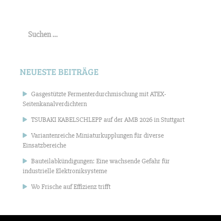
Suchen
nach:
NEUESTE BEITRÄGE
Gasgestützte Fermenterdurchmischung mit ATEX-
Seitenkanalverdichtern
TSUBAKI KABELSCHLEPP auf der AMB 2026 in Stuttgart
Variantenreiche Miniaturkupplungen für diverse
Einsatzbereiche
Bauteilabkündigungen: Eine wachsende Gefahr für
industrielle Elektroniksysteme
Wo Frische auf Effizienz trifft