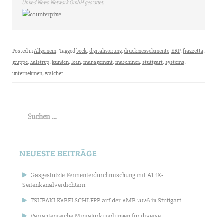
United News Network GmbH gestattet.
Posted in
Allgemein
Tagged
beck
,
digitalisierung
,
druckmesselemente
,
ERP
,
frazzetta
,
gruppe
,
halstrup
,
kunden
,
lean
,
management
,
maschinen
,
stuttgart
,
systems
,
unternehmen
,
walcher
Suchen
nach:
NEUESTE BEITRÄGE
Gasgestützte Fermenterdurchmischung mit ATEX-
Seitenkanalverdichtern
TSUBAKI KABELSCHLEPP auf der AMB 2026 in Stuttgart
Variantenreiche Miniaturkupplungen für diverse