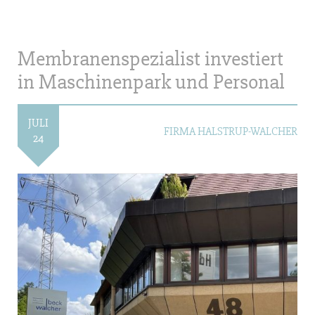
Membranenspezialist investiert
in Maschinenpark und Personal
JULI
FIRMA HALSTRUP-WALCHER
24