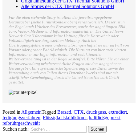
Originalmeldung der CTX Thermal Solutions GmbH
Alle Stories der CTX Thermal Solutions GmbH
Für die oben stehende Story ist allein der jeweils angegebene
Herausgeber (siehe Firmenkontakt oben) verantwortlich. Dieser ist in
der Regel auch Urheber des Pressetextes, sowie der angehängten Bild-,
Ton-, Video-, Medien- und Informationsmaterialien. Die United News
Network GmbH übernimmt keine Haftung für die Korrektheit oder
Vollständigkeit der dargestellten Meldung. Auch bei
Übertragungsfehlern oder anderen Störungen haftet sie nur im Fall von
Vorsatz oder grober Fahrlässigkeit. Die Nutzung von hier archivierten
Informationen zur Eigeninformation und redaktionellen
Weiterverarbeitung ist in der Regel kostenfrei. Bitte klären Sie vor einer
Weiterverwendung urheberrechtliche Fragen mit dem angegebenen
Herausgeber. Eine systematische Speicherung dieser Daten sowie die
Verwendung auch von Teilen dieses Datenbankwerks sind nur mit
schriftlicher Genehmigung durch die United News Network GmbH
gestattet.
Posted in
Allgemein
Tagged
Brazed
,
CTX
,
druckguss
,
extrudiert
,
fertigungsverfahren
,
Flüssigkeitskühlkörper
,
kaltfließgepresst
,
reibrührgeschweißt
Suchen nach: