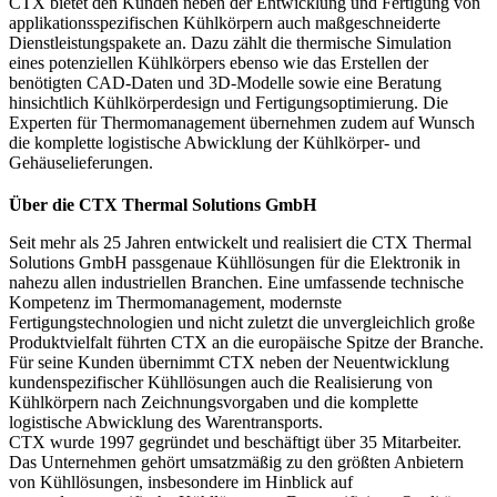
CTX bietet den Kunden neben der Entwicklung und Fertigung von
applikationsspezifischen Kühlkörpern auch maßgeschneiderte
Dienstleistungspakete an. Dazu zählt die thermische Simulation
eines potenziellen Kühlkörpers ebenso wie das Erstellen der
benötigten CAD-Daten und 3D-Modelle sowie eine Beratung
hinsichtlich Kühlkörperdesign und Fertigungsoptimierung. Die
Experten für Thermomanagement übernehmen zudem auf Wunsch
die komplette logistische Abwicklung der Kühlkörper- und
Gehäuselieferungen.
Über die CTX Thermal Solutions GmbH
Seit mehr als 25 Jahren entwickelt und realisiert die CTX Thermal
Solutions GmbH passgenaue Kühllösungen für die Elektronik in
nahezu allen industriellen Branchen. Eine umfassende technische
Kompetenz im Thermomanagement, modernste
Fertigungstechnologien und nicht zuletzt die unvergleichlich große
Produktvielfalt führten CTX an die europäische Spitze der Branche.
Für seine Kunden übernimmt CTX neben der Neuentwicklung
kundenspezifischer Kühllösungen auch die Realisierung von
Kühlkörpern nach Zeichnungsvorgaben und die komplette
logistische Abwicklung des Warentransports.
CTX wurde 1997 gegründet und beschäftigt über 35 Mitarbeiter.
Das Unternehmen gehört umsatzmäßig zu den größten Anbietern
von Kühllösungen, insbesondere im Hinblick auf