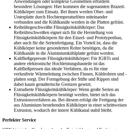
Anwendungen oder komplexe Geometrien erfordern
besondere Lösungen: Hier kommen die sogenannten Brazed-
Kühlkörper zum Einsatz. Bei ihnen werden Ober- und
Unterplatte durch Hochtemperaturlöten miteinander
verbunden und die Kühlkanäle werden in die Platten gefräst.
Reibrührgeschweißte Flüssigkeitskühlkörper: Das
Reibrührschweißen eignet sich für die Herstellung von
Flüssigkeitskühlkörpern für den Einzel- und Prototypenbau,
aber auch für die Serienfertigung. Ein Vorteil ist, dass die
Kühlkörper keine gesonderten Rohre benötigen, da die
Kühlkanäle in die Aluminiumkühlplatte gefräst werden.
Kaltfließgepresste Flüssigkeitskühlkörper: Für IGBTs und
andere elektronische Hochleistungsbauteile ist das
Kaltfließpressen das ideale Verfahren, da es für eine
verlustfreie Wärmeleitung zwischen Finnen, Kühlrohren und -
platten sorgt. Der Formgebung der Stifte und Rippen sind
dabei kaum gestalterische Grenzen gesetzt.
Extrudierte Flüssigkeitskühlkörper: Wenn große Serien an
Flüssigkeitskühlkörpern benötigt werden, bietet sich das
Extrusionsverfahren an. Bei diesem erfolgt die Fertigung der
aus Aluminium bestehenden Kühlkörper in einer schrittweisen
Extrusion, wodurch der innere Kühlkanal stabil bleibt.
Perfekter Service