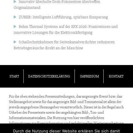
Innovativ überholte Dreh-Fräszentren übertreffen
Originalzustand
ZUBER: Intelligente Luftführung, spürbare Einsparung
Rehm Thermal Systems auf der EFX 2026: Praxiswissen und
innovative Lösungen für die Elektronikfertigung
Schallschutzkabinen für Seitenkanalverdichter reduzieren
Betriebsgeräusche direkt an der Maschine
START
DATENSCHUTZERKLÄRUNG
IMPRESSUM
KONTAKT
Für die oben stehenden Pressemitteilungen, das angezeigte Event bzw. das
Stellenangebot sowie für das angezeigte Bild- und Tonmaterial ist allein der
jeweils angegebene Herausgeber verantwortlich. Dieser ist in der Regel auch
Urheber der Pressetexte sowie der angehängten Bild-, Ton- und
Informationsmaterialien. Die Nutzung von hier veröffentlichten
Informationen zur Eigeninformation und redaktionellen Weiterverarbeitung
ist in der Regel kostenfrei. Bitte klären Sie vor einer Weiterverwendung
Durch die Nutzung dieser Website erklären Sie sich damit