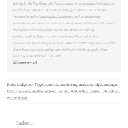
Haftung für die Korrektheit oder Vollständigkeit der dargestellten Meldung. Auch
bei Übertragungsfehlern oder anderen Störungen haftet sie nur im Fall von
Vorsatz oder grober Fahrlässigkeit. Die Nutzung von hier archivierten
Informationen zur Eigeninformation und redaktionellen Weiterverarbeitung ist in
der Regel kostenfrei. Bitte klären Sie vor einer Weiterverwendung
urheberrechtliche Fragen mit dem angegebenen Herausgeber. Eine
systematische Speicherung dieser Daten sowie die Verwendung auch von Teilen
dieses Datenbankwerks sind nur mit schriftlicher Genehmigung durch die
United News Network GmbH gestattet.
Posted in
Allgemein
Tagged
adiabatik
,
beschichtung
,
energie
,
enthalpie
,
kampagne
,
kelvion
,
kelvions
,
lamellen
,
lösungen
,
nachhaltigkeit
,
system
,
thermal
,
unternehmen
,
wärme
,
wasser
Suchen
nach: