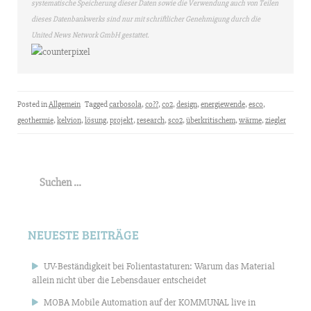
systematische Speicherung dieser Daten sowie die Verwendung auch von Teilen
dieses Datenbankwerks sind nur mit schriftlicher Genehmigung durch die
United News Network GmbH gestattet.
Posted in
Allgemein
Tagged
carbosola
,
co??
,
co2
,
design
,
energiewende
,
esco
,
geothermie
,
kelvion
,
lösung
,
projekt
,
research
,
sco2
,
überkritischem
,
wärme
,
ziegler
Suchen
nach:
NEUESTE BEITRÄGE
UV-Beständigkeit bei Folientastaturen: Warum das Material
allein nicht über die Lebensdauer entscheidet
MOBA Mobile Automation auf der KOMMUNAL live in