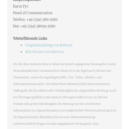
Karin Pyc
Head of Communication
Telefon: +49 (234) 980-2580
Fax: +49 (234) 98034-2580
Weiterführende Links
Originalmeldung von Kelvion
Alle Stories von Kelvion
Für die oben stehende Story ist allein der jeweils angegebene Herausgeber (siehe
Firmenkontakt oben) verantwortlich. Dieser ist in der Regel auch Urheber des
Pressetextes, sowie der angehängten Bild-, Ton-, Video-, Medien- und
Informationsmaterialien. Die United News Network GmbH übernimmt keine
Haftung für die Korrektheit oder Vollständigkeit der dargestellten Meldung. Auch
bei Übertragungsfehlern oder anderen Störungen haftet sie nur im Fall von
Vorsatz oder grober Fahrlässigkeit. Die Nutzung von hier archivierten
Informationen zur Eigeninformation und redaktionellen Weiterverarbeitung ist in
der Regel kostenfrei. Bitte klären Sie vor einer Weiterverwendung
urheberrechtliche Fragen mit dem angegebenen Herausgeber. Eine