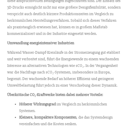
diese anspruchsvollen Bedingungen zugeschnitten sind. Der Einsatz des
3D-Drucks ermöglicht nicht nur eine größere Designflexibilität, sondern
verspricht auch deutlich kürzere Produktionszeiten im Vergleich zu
herkömmlichen Herstellungsverfahren. Sobald sich dieses Verfahren
als praxistauglich erwiesen hat, können es in großem Maßstab
kommerzialisiert und in der Industrie eingesetzt werden.
Umwandlung energieintensiver Industrien
Während Wasser-Dampf-Kreisläufe in der Stromerzeugung gut etabliert
und weit verbreitet sind, führt die Energiewende zu einem wachsenden
Interesse an alternativen Technologien wie sCO₂. In der Vergangenheit
war die Nachfrage nach sCO₂-Systemen, insbesondere in Europa,
begrenzt. Der wachsende Bedarf an höherer Effizienz und geringerer
Umweltbelastung führt jedoch zu einer Verschiebung dieser Dynamik.
Überkritische CO
₂
-Kraftwerke bieten dabei mehrere Vorteile:
Höherer Wirkungsgrad
im Vergleich zu herkömmlichen
Systemen.
Kleinere, kompaktere Komponenten
, die das Systemdesign
vereinfachen und die Kosten senken.