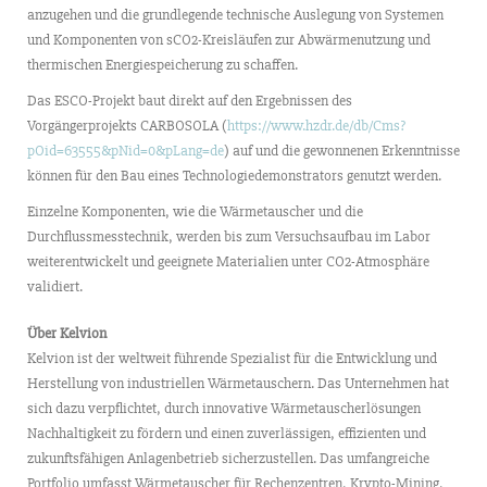
anzugehen und die grundlegende technische Auslegung von Systemen
und Komponenten von sCO2-Kreisläufen zur Abwärmenutzung und
thermischen Energiespeicherung zu schaffen.
Das ESCO-Projekt baut direkt auf den Ergebnissen des
Vorgängerprojekts CARBOSOLA (
https://www.hzdr.de/db/Cms?
pOid=63555&pNid=0&pLang=de
) auf und die gewonnenen Erkenntnisse
können für den Bau eines Technologiedemonstrators genutzt werden.
Einzelne Komponenten, wie die Wärmetauscher und die
Durchflussmesstechnik, werden bis zum Versuchsaufbau im Labor
weiterentwickelt und geeignete Materialien unter CO2-Atmosphäre
validiert.
Über Kelvion
Kelvion ist der weltweit führende Spezialist für die Entwicklung und
Herstellung von industriellen Wärmetauschern. Das Unternehmen hat
sich dazu verpflichtet, durch innovative Wärmetauscherlösungen
Nachhaltigkeit zu fördern und einen zuverlässigen, effizienten und
zukunftsfähigen Anlagenbetrieb sicherzustellen. Das umfangreiche
Portfolio umfasst Wärmetauscher für Rechenzentren, Krypto-Mining,