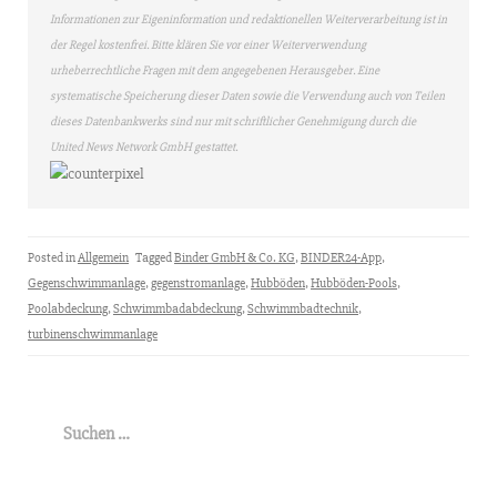
Informationen zur Eigeninformation und redaktionellen Weiterverarbeitung ist in
der Regel kostenfrei. Bitte klären Sie vor einer Weiterverwendung
urheberrechtliche Fragen mit dem angegebenen Herausgeber. Eine
systematische Speicherung dieser Daten sowie die Verwendung auch von Teilen
dieses Datenbankwerks sind nur mit schriftlicher Genehmigung durch die
United News Network GmbH gestattet.
Posted in
Allgemein
Tagged
Binder GmbH & Co. KG
,
BINDER24-App
,
Gegenschwimmanlage
,
gegenstromanlage
,
Hubböden
,
Hubböden-Pools
,
Poolabdeckung
,
Schwimmbadabdeckung
,
Schwimmbadtechnik
,
turbinenschwimmanlage
Suchen
nach: