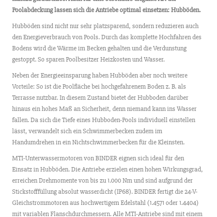
Poolabdeckung lassen sich die Antriebe optimal einsetzen: Hubböden.
Hubböden sind nicht nur sehr platzsparend, sondern reduzieren auch
den Energieverbrauch von Pools. Durch das komplette Hochfahren des
Bodens wird die Wärme im Becken gehalten und die Verdunstung
gestoppt. So sparen Poolbesitzer Heizkosten und Wasser.
Neben der Energieeinsparung haben Hubböden aber noch weitere
Vorteile: So ist die Poolfläche bei hochgefahrenem Boden z. B. als
Terrasse nutzbar. In diesem Zustand bietet der Hubboden darüber
hinaus ein hohes Maß an Sicherheit, denn niemand kann ins Wasser
fallen. Da sich die Tiefe eines Hubboden-Pools individuell einstellen
lässt, verwandelt sich ein Schwimmerbecken zudem im
Handumdrehen in ein Nichtschwimmerbecken für die Kleinsten.
MTI-Unterwassermotoren von BINDER eignen sich ideal für den
Einsatz in Hubböden. Die Antriebe erzielen einen hohen Wirkungsgrad,
erreichen Drehmomente von bis zu 1.000 Nm und sind aufgrund der
Stickstofffüllung absolut wasserdicht (IP68). BINDER fertigt die 24-V-
Gleichstrommotoren aus hochwertigem Edelstahl (1.4571 oder 1.4404)
mit variablen Flanschdurchmessern. Alle MTI-Antriebe sind mit einem