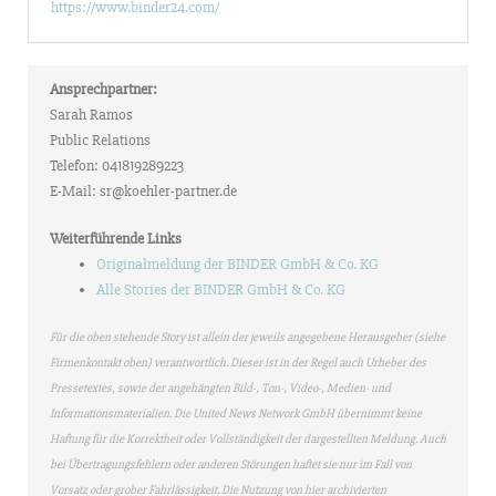
https://www.binder24.com/
Ansprechpartner:
Sarah Ramos
Public Relations
Telefon: 041819289223
E-Mail: sr@koehler-partner.de
Weiterführende Links
Originalmeldung der BINDER GmbH & Co. KG
Alle Stories der BINDER GmbH & Co. KG
Für die oben stehende Story ist allein der jeweils angegebene Herausgeber (siehe
Firmenkontakt oben) verantwortlich. Dieser ist in der Regel auch Urheber des
Pressetextes, sowie der angehängten Bild-, Ton-, Video-, Medien- und
Informationsmaterialien. Die United News Network GmbH übernimmt keine
Haftung für die Korrektheit oder Vollständigkeit der dargestellten Meldung. Auch
bei Übertragungsfehlern oder anderen Störungen haftet sie nur im Fall von
Vorsatz oder grober Fahrlässigkeit. Die Nutzung von hier archivierten