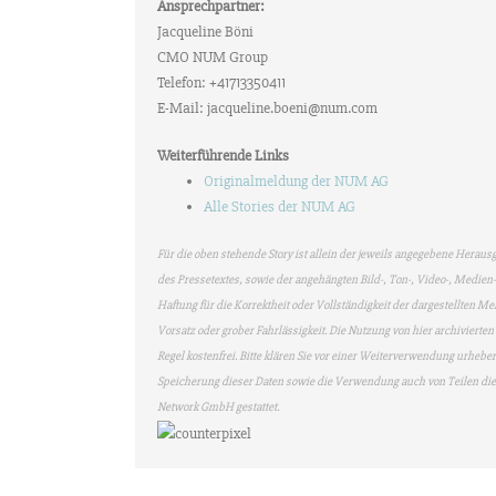
Ansprechpartner:
Jacqueline Böni
CMO NUM Group
Telefon: +41713350411
E-Mail: jacqueline.boeni@num.com
Weiterführende Links
Originalmeldung der NUM AG
Alle Stories der NUM AG
Für die oben stehende Story ist allein der jeweils angegebene Heraus
des Pressetextes, sowie der angehängten Bild-, Ton-, Video-, Medi
Haftung für die Korrektheit oder Vollständigkeit der dargestellten M
Vorsatz oder grober Fahrlässigkeit. Die Nutzung von hier archivierte
Regel kostenfrei. Bitte klären Sie vor einer Weiterverwendung urhe
Speicherung dieser Daten sowie die Verwendung auch von Teilen di
Network GmbH gestattet.