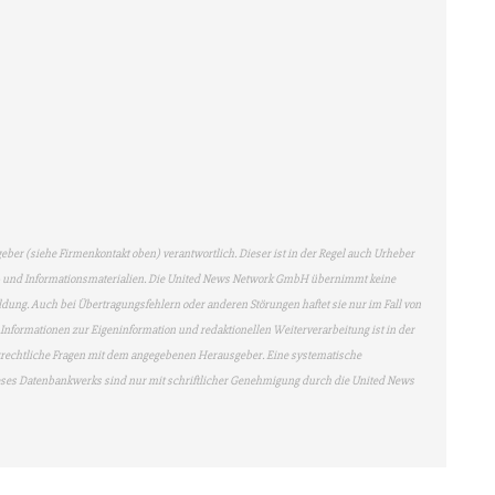
geber (siehe Firmenkontakt oben) verantwortlich. Dieser ist in der Regel auch Urheber
en- und Informationsmaterialien. Die United News Network GmbH übernimmt keine
eldung. Auch bei Übertragungsfehlern oder anderen Störungen haftet sie nur im Fall von
n Informationen zur Eigeninformation und redaktionellen Weiterverarbeitung ist in der
berrechtliche Fragen mit dem angegebenen Herausgeber. Eine systematische
eses Datenbankwerks sind nur mit schriftlicher Genehmigung durch die United News