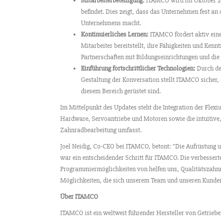
Mitarbeiterbeteiligung:
ITAMCO wird im Oktober 202
befindet. Dies zeigt, dass das Unternehmen fest a
Unternehmens macht.
Kontinuierliches Lernen:
ITAMCO fördert aktiv eine
Mitarbeiter bereitstellt, ihre Fähigkeiten und Ken
Partnerschaften mit Bildungseinrichtungen und di
Einführung fortschrittlicher Technologien:
Durch de
Gestaltung der Konversation stellt ITAMCO sicher, 
diesem Bereich gerüstet sind.
Im Mittelpunkt des Updates steht die Integration der Fl
Hardware, Servoantriebe und Motoren sowie die intuitive
Zahnradbearbeitung umfasst.
Joel Neidig, Co-CEO bei ITAMCO, betont: "Die Aufrüstun
war ein entscheidender Schritt für ITAMCO. Die verbesserte
Programmiermöglichkeiten von helfen uns, Qualitätszahnräd
Möglichkeiten, die sich unserem Team und unseren Kunden
Über ITAMCO
ITAMCO ist ein weltweit führender Hersteller von Getrieben