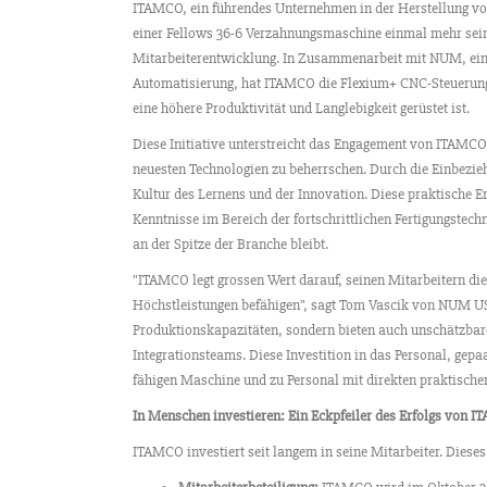
ITAMCO, ein führendes Unternehmen in der Herstellung vo
einer Fellows 36-6 Verzahnungsmaschine einmal mehr sein
Mitarbeiterentwicklung. In Zusammenarbeit mit NUM, ei
Automatisierung, hat ITAMCO die Flexium+ CNC-Steuerung 
eine höhere Produktivität und Langlebigkeit gerüstet ist.
Diese Initiative unterstreicht das Engagement von ITAMCO
neuesten Technologien zu beherrschen. Durch die Einbezi
Kultur des Lernens und der Innovation. Diese praktische E
Kenntnisse im Bereich der fortschrittlichen Fertigungstec
an der Spitze der Branche bleibt.
"ITAMCO legt grossen Wert darauf, seinen Mitarbeitern di
Höchstleistungen befähigen", sagt Tom Vascik von NUM US. 
Produktionskapazitäten, sondern bieten auch unschätzbar
Integrationsteams. Diese Investition in das Personal, ge
fähigen Maschine und zu Personal mit direkten praktisch
In Menschen investieren: Ein Eckpfeiler des Erfolgs von 
ITAMCO investiert seit langem in seine Mitarbeiter. Dieses