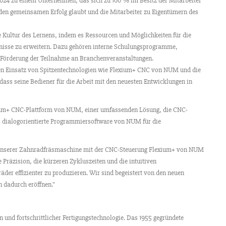
4 zu einem Unternehmen, das sich zu 100 % im Besitz der Mitarbeiter
n den gemeinsamen Erfolg glaubt und die Mitarbeiter zu Eigentümern des
 Kultur des Lernens, indem es Ressourcen und Möglichkeiten für die
ntnisse zu erweitern. Dazu gehören interne Schulungsprogramme,
e Förderung der Teilnahme an Branchenveranstaltungen.
n Einsatz von Spitzentechnologien wie Flexium+ CNC von NUM und die
dass seine Bediener für die Arbeit mit den neuesten Entwicklungen in
exium+ CNC-Plattform von NUM, einer umfassenden Lösung, die CNC-
, dialogorientierte Programmiersoftware von NUM für die
g unserer Zahnradfräsmaschine mit der CNC-Steuerung Flexium+ von NUM
 Präzision, die kürzeren Zykluszeiten und die intuitiven
er effizienter zu produzieren. Wir sind begeistert von den neuen
 dadurch eröffnen."
 und fortschrittlicher Fertigungstechnologie. Das 1955 gegründete