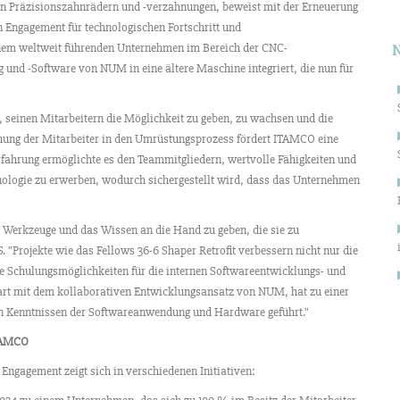
n Präzisionszahnrädern und -verzahnungen, beweist mit der Erneuerung
 Engagement für technologischen Fortschritt und
nem weltweit führenden Unternehmen im Bereich der CNC-
und -Software von NUM in eine ältere Maschine integriert, die nun für
, seinen Mitarbeitern die Möglichkeit zu geben, zu wachsen und die
ehung der Mitarbeiter in den Umrüstungsprozess fördert ITAMCO eine
rfahrung ermöglichte es den Teammitgliedern, wertvolle Fähigkeiten und
hnologie zu erwerben, wodurch sichergestellt wird, dass das Unternehmen
e Werkzeuge und das Wissen an die Hand zu geben, die sie zu
"Projekte wie das Fellows 36-6 Shaper Retrofit verbessern nicht nur die
e Schulungsmöglichkeiten für die internen Softwareentwicklungs- und
paart mit dem kollaborativen Entwicklungsansatz von NUM, hat zu einer
en Kenntnissen der Softwareanwendung und Hardware geführt."
ITAMCO
 Engagement zeigt sich in verschiedenen Initiativen: