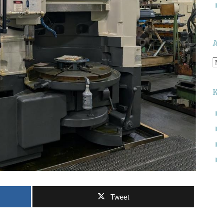
A
Tweet
S
n