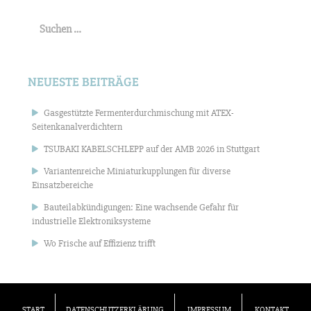
Suchen
nach:
NEUESTE BEITRÄGE
Gasgestützte Fermenterdurchmischung mit ATEX-
Seitenkanalverdichtern
TSUBAKI KABELSCHLEPP auf der AMB 2026 in Stuttgart
Variantenreiche Miniaturkupplungen für diverse
Einsatzbereiche
Bauteilabkündigungen: Eine wachsende Gefahr für
industrielle Elektroniksysteme
Wo Frische auf Effizienz trifft
START
DATENSCHUTZERKLÄRUNG
IMPRESSUM
KONTAKT