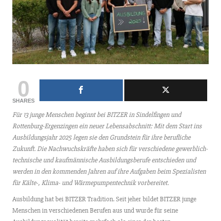
0
SHARES
Für 13 junge Menschen beginnt bei BITZER in Sindelfingen und
Rottenburg-Ergenzingen ein neuer Lebensabschnitt: Mit dem Start ins
Ausbildungsjahr 2025 legen sie den Grundstein für ihre berufliche
Zukunft. Die Nachwuchskräfte haben sich für verschiedene gewerblich-
technische und kaufmännische Ausbildungsberufe entschieden und
werden in den kommenden Jahren auf ihre Aufgaben beim Spezialisten
für Kälte-, Klima- und Wärmepumpentechnik vorbereitet.
Ausbildung hat bei BITZER Tradition. Seit jeher bildet BITZER junge
Menschen in verschiedenen Berufen aus und wurde für seine