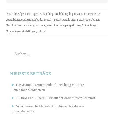
Posted in
Allgemein
Tagged
Ausbildung
,
ausbildungsbeginn
,
ausbildungsbetrieb
,
Ausbildungsqualität
,
ausbildungsstart
,
Berufsausbildung;
,
Berufsleben
,
bitzer
,
Fachkräfteentwicklung
,
karriere
,
maschinenbau
,
perspektiven
,
Rottenburg-
Ergenzingen
,
sindelfingen
,
zukunft
Suchen
nach:
NEUESTE BEITRÄGE
Gasgestützte Fermenterdurchmischung mit ATEX-
Seitenkanalverdichtern
TSUBAKI KABELSCHLEPP auf der AMB 2026 in Stuttgart
Variantenreiche Miniaturkupplungen für diverse
Einsatzbereiche