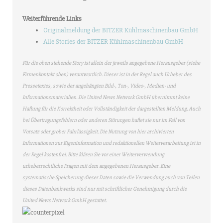
Weiterführende Links
Originalmeldung der BITZER Kühlmaschinenbau GmbH
Alle Stories der BITZER Kühlmaschinenbau GmbH
Für die oben stehende Story ist allein der jeweils angegebene Herausgeber (siehe
Firmenkontakt oben) verantwortlich. Dieser ist in der Regel auch Urheber des
Pressetextes, sowie der angehängten Bild-, Ton-, Video-, Medien- und
Informationsmaterialien. Die United News Network GmbH übernimmt keine
Haftung für die Korrektheit oder Vollständigkeit der dargestellten Meldung. Auch
bei Übertragungsfehlern oder anderen Störungen haftet sie nur im Fall von
Vorsatz oder grober Fahrlässigkeit. Die Nutzung von hier archivierten
Informationen zur Eigeninformation und redaktionellen Weiterverarbeitung ist in
der Regel kostenfrei. Bitte klären Sie vor einer Weiterverwendung
urheberrechtliche Fragen mit dem angegebenen Herausgeber. Eine
systematische Speicherung dieser Daten sowie die Verwendung auch von Teilen
dieses Datenbankwerks sind nur mit schriftlicher Genehmigung durch die
United News Network GmbH gestattet.