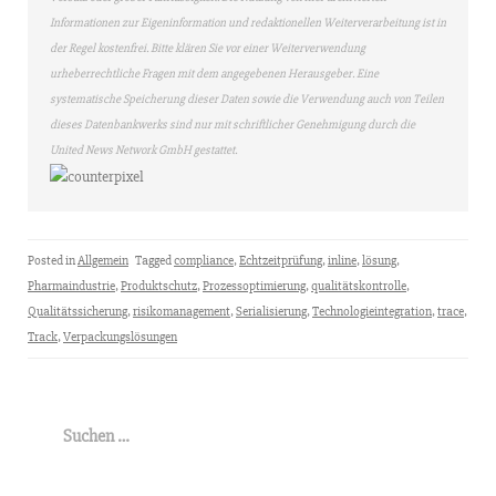
Informationen zur Eigeninformation und redaktionellen Weiterverarbeitung ist in
der Regel kostenfrei. Bitte klären Sie vor einer Weiterverwendung
urheberrechtliche Fragen mit dem angegebenen Herausgeber. Eine
systematische Speicherung dieser Daten sowie die Verwendung auch von Teilen
dieses Datenbankwerks sind nur mit schriftlicher Genehmigung durch die
United News Network GmbH gestattet.
Posted in
Allgemein
Tagged
compliance
,
Echtzeitprüfung
,
inline
,
lösung
,
Pharmaindustrie
,
Produktschutz
,
Prozessoptimierung
,
qualitätskontrolle
,
Qualitätssicherung
,
risikomanagement
,
Serialisierung
,
Technologieintegration
,
trace
,
Track
,
Verpackungslösungen
Suchen
nach: