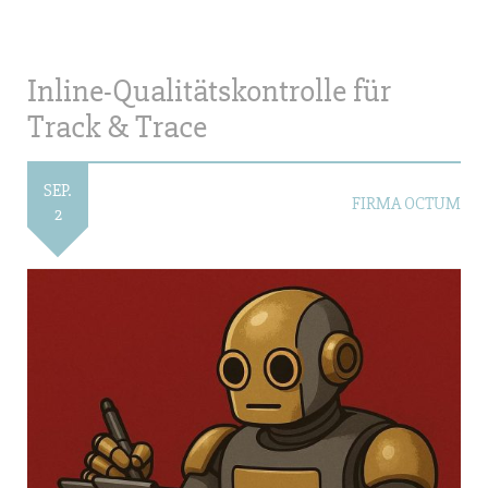
Inline-Qualitätskontrolle für
Track & Trace
SEP.
FIRMA OCTUM
2