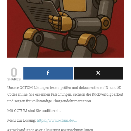
0
SHARES
Unsere OCTUM Lösungen lesen, prüfen und dokumentieren 1D- und 2D-
Codes inline. Sie erkennen Fälschungen, sichern die Rückverfolgbarkeit
und sorgen für vollständige Chargendokumentation.
Mit OCTUM sind Sie auditbereit.
Mehr zur Lösung:
https://www.octum.de/…
#TrackAndTrace #Serialisierung #Verpackungslinien