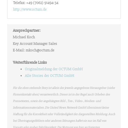
Telefax: +49 (7062) 91494-34
http://www.octum.de
Ansprechpartner:
Michael Koch
Key Account Manager Sales
E-Mail: mkoch@octum.de
Weiterführende Links
Originalmeldung der OCTUM GmbH
Alle Stories der OCTUM GmbH
Für die oben stehende Story ist allein der jeweils angegebene Herausgeber (siehe
Firmenkontakt oben) verantwortlich. Dieser ist in der Regel auch Urheber des
Pressetextes, sowie der angehängten Bild-, Ton-, Video-, Medien- und
Informationsmaterialien. Die United News Network GmbH übernimmt keine
Haftung für die Korrektheit oder Vollständigkeit der dargestellten Meldung. Auch
bei Übertragungsfehlern oder anderen Störungen haftet sie nur im Fall von
Vorsatz oder grober Fahrlässigkeit. Die Nutzung von hier archivierten