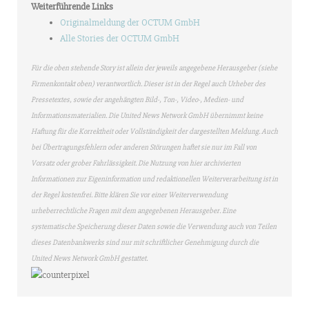
Weiterführende Links
Originalmeldung der OCTUM GmbH
Alle Stories der OCTUM GmbH
Für die oben stehende Story ist allein der jeweils angegebene Herausgeber (siehe
Firmenkontakt oben) verantwortlich. Dieser ist in der Regel auch Urheber des
Pressetextes, sowie der angehängten Bild-, Ton-, Video-, Medien- und
Informationsmaterialien. Die United News Network GmbH übernimmt keine
Haftung für die Korrektheit oder Vollständigkeit der dargestellten Meldung. Auch
bei Übertragungsfehlern oder anderen Störungen haftet sie nur im Fall von
Vorsatz oder grober Fahrlässigkeit. Die Nutzung von hier archivierten
Informationen zur Eigeninformation und redaktionellen Weiterverarbeitung ist in
der Regel kostenfrei. Bitte klären Sie vor einer Weiterverwendung
urheberrechtliche Fragen mit dem angegebenen Herausgeber. Eine
systematische Speicherung dieser Daten sowie die Verwendung auch von Teilen
dieses Datenbankwerks sind nur mit schriftlicher Genehmigung durch die
United News Network GmbH gestattet.