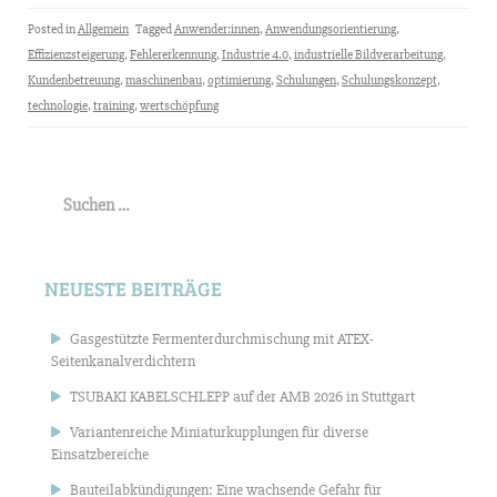
Posted in
Allgemein
Tagged
Anwender:innen
,
Anwendungsorientierung
,
Effizienzsteigerung
,
Fehlererkennung
,
Industrie 4.0
,
industrielle Bildverarbeitung
,
Kundenbetreuung
,
maschinenbau
,
optimierung
,
Schulungen
,
Schulungskonzept
,
technologie
,
training
,
wertschöpfung
Suchen
nach:
NEUESTE BEITRÄGE
Gasgestützte Fermenterdurchmischung mit ATEX-
Seitenkanalverdichtern
TSUBAKI KABELSCHLEPP auf der AMB 2026 in Stuttgart
Variantenreiche Miniaturkupplungen für diverse
Einsatzbereiche
Bauteilabkündigungen: Eine wachsende Gefahr für