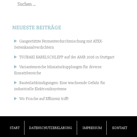
nach:
NEUESTE BEITRÄGE
Gasgestützte Fermenterdurchmischung mit ATEX-
Seitenkanalverdichtern
TSUBAKI KABELSCHLEPP auf der AMB 2026 in Stuttgart
Variantenreiche Miniaturkupplungen für diverse
Einsatzbereiche
Bauteilabkündigungen: Eine wachsende Gefahr für
industrielle Elektroniksysteme
Wo Frische auf Effizienz trifft
START
DATENSCHUTZERKLÄRUNG
IMPRESSUM
KONTAKT