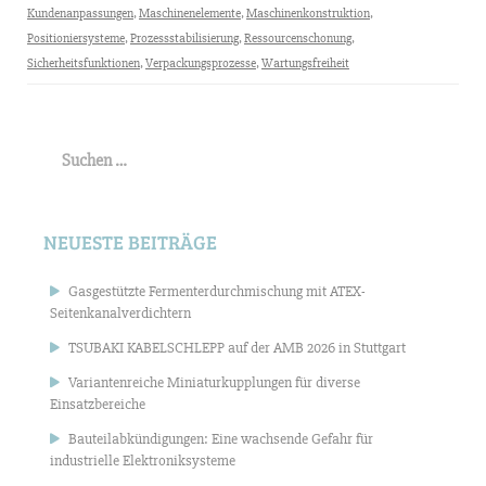
Kundenanpassungen
,
Maschinenelemente
,
Maschinenkonstruktion
,
Positioniersysteme
,
Prozessstabilisierung
,
Ressourcenschonung
,
Sicherheitsfunktionen
,
Verpackungsprozesse
,
Wartungsfreiheit
Suchen
nach:
NEUESTE BEITRÄGE
Gasgestützte Fermenterdurchmischung mit ATEX-
Seitenkanalverdichtern
TSUBAKI KABELSCHLEPP auf der AMB 2026 in Stuttgart
Variantenreiche Miniaturkupplungen für diverse
Einsatzbereiche
Bauteilabkündigungen: Eine wachsende Gefahr für
industrielle Elektroniksysteme