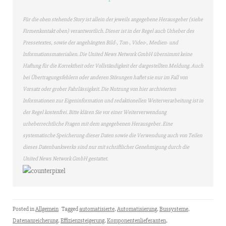
Für die oben stehende Story ist allein der jeweils angegebene Herausgeber (siehe
Firmenkontakt oben) verantwortlich. Dieser ist in der Regel auch Urheber des
Pressetextes, sowie der angehängten Bild-, Ton-, Video-, Medien- und
Informationsmaterialien. Die United News Network GmbH übernimmt keine
Haftung für die Korrektheit oder Vollständigkeit der dargestellten Meldung. Auch
bei Übertragungsfehlern oder anderen Störungen haftet sie nur im Fall von
Vorsatz oder grober Fahrlässigkeit. Die Nutzung von hier archivierten
Informationen zur Eigeninformation und redaktionellen Weiterverarbeitung ist in
der Regel kostenfrei. Bitte klären Sie vor einer Weiterverwendung
urheberrechtliche Fragen mit dem angegebenen Herausgeber. Eine
systematische Speicherung dieser Daten sowie die Verwendung auch von Teilen
dieses Datenbankwerks sind nur mit schriftlicher Genehmigung durch die
United News Network GmbH gestattet.
Posted in
Allgemein
Tagged
automatisierte
,
Automatisierung
,
Bussysteme
,
Datenanreicherung
,
Effizienzsteigerung
,
Komponentenlieferanten
,