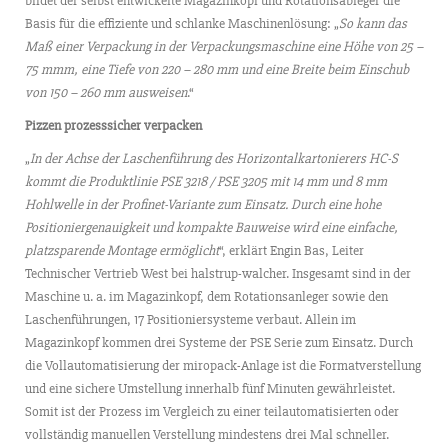
bildet der selbst entwickelte Magazinkopf und Rotationsableger die
Basis für die effiziente und schlanke Maschinenlösung: „
So kann das
Maß einer Verpackung in der Verpackungsmaschine eine Höhe von 25 –
75 mmm, eine Tiefe von 220 – 280 mm und eine Breite beim Einschub
von 150 – 260 mm ausweisen
.“
Pizzen prozesssicher verpacken
„
In der Achse der Laschenführung des Horizontalkartonierers HC-S
kommt die Produktlinie PSE 3218 / PSE 3205 mit 14 mm und 8 mm
Hohlwelle in der Profinet-Variante zum Einsatz. Durch eine hohe
Positioniergenauigkeit und kompakte Bauweise wird eine einfache,
platzsparende Montage ermöglicht
“, erklärt Engin Bas, Leiter
Technischer Vertrieb West bei halstrup-walcher. Insgesamt sind in der
Maschine u. a. im Magazinkopf, dem Rotationsanleger sowie den
Laschenführungen, 17 Positioniersysteme verbaut. Allein im
Magazinkopf kommen drei Systeme der PSE Serie zum Einsatz. Durch
die Vollautomatisierung der miropack-Anlage ist die Formatverstellung
und eine sichere Umstellung innerhalb fünf Minuten gewährleistet.
Somit ist der Prozess im Vergleich zu einer teilautomatisierten oder
vollständig manuellen Verstellung mindestens drei Mal schneller.