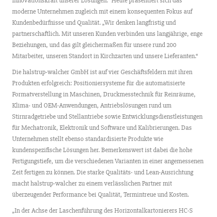
Innovationskraft unserer Lösungen.“ Heute präsentiert sich das
moderne Unternehmen zugleich mit einem konsequenten Fokus auf
Kundenbedürfnisse und Qualität. „Wir denken langfristig und
partnerschaftlich. Mit unseren Kunden verbinden uns langjährige, enge
Beziehungen, und das gilt gleichermaßen für unsere rund 200
Mitarbeiter, unseren Standort in Kirchzarten und unsere Lieferanten.“
Die halstrup-walcher GmbH ist auf vier Geschäftsfeldern mit ihren
Produkten erfolgreich: Positioniersysteme für die automatisierte
Formatverstellung in Maschinen, Druckmesstechnik für Reinräume,
Klima- und OEM-Anwendungen, Antriebslösungen rund um
Stirnradgetriebe und Stellantriebe sowie Entwicklungsdienstleistungen
für Mechatronik, Elektronik und Software und Kalibrierungen. Das
Unternehmen stellt ebenso standardisierte Produkte wie
kundenspezifische Lösungen her. Bemerkenswert ist dabei die hohe
Fertigungstiefe, um die verschiedenen Varianten in einer angemessenen
Zeit fertigen zu können. Die starke Qualitäts- und Lean-Ausrichtung
macht halstrup-walcher zu einem verlässlichen Partner mit
überzeugender Performance bei Qualität, Termintreue und Kosten.
„In der Achse der Laschenführung des Horizontalkartonierers HC-S