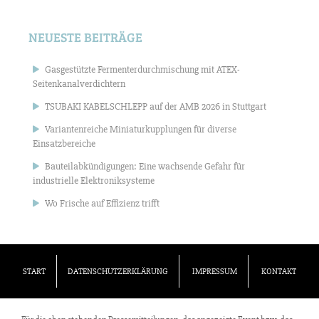
NEUESTE BEITRÄGE
Gasgestützte Fermenterdurchmischung mit ATEX-
Seitenkanalverdichtern
TSUBAKI KABELSCHLEPP auf der AMB 2026 in Stuttgart
Variantenreiche Miniaturkupplungen für diverse
Einsatzbereiche
Bauteilabkündigungen: Eine wachsende Gefahr für
industrielle Elektroniksysteme
Wo Frische auf Effizienz trifft
START
DATENSCHUTZERKLÄRUNG
IMPRESSUM
KONTAKT