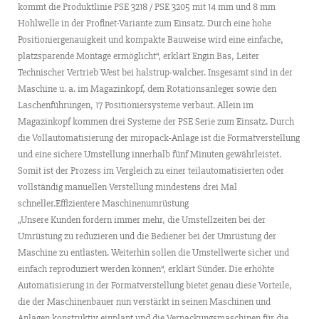
kommt die Produktlinie PSE 3218 / PSE 3205 mit 14 mm und 8 mm
Hohlwelle in der Profinet-Variante zum Einsatz. Durch eine hohe
Positioniergenauigkeit und kompakte Bauweise wird eine einfache,
platzsparende Montage ermöglicht“, erklärt Engin Bas, Leiter
Technischer Vertrieb West bei halstrup-walcher. Insgesamt sind in der
Maschine u. a. im Magazinkopf, dem Rotationsanleger sowie den
Laschenführungen, 17 Positioniersysteme verbaut. Allein im
Magazinkopf kommen drei Systeme der PSE Serie zum Einsatz. Durch
die Vollautomatisierung der miropack-Anlage ist die Formatverstellung
und eine sichere Umstellung innerhalb fünf Minuten gewährleistet.
Somit ist der Prozess im Vergleich zu einer teilautomatisierten oder
vollständig manuellen Verstellung mindestens drei Mal
schneller.Effizientere Maschinenumrüstung
„Unsere Kunden fordern immer mehr, die Umstellzeiten bei der
Umrüstung zu reduzieren und die Bediener bei der Umrüstung der
Maschine zu entlasten. Weiterhin sollen die Umstellwerte sicher und
einfach reproduziert werden können“, erklärt Sünder. Die erhöhte
Automatisierung in der Formatverstellung bietet genau diese Vorteile,
die der Maschinenbauer nun verstärkt in seinen Maschinen und
Anlagen konstruktiv einplant und die Verpackungsmaschinen für die