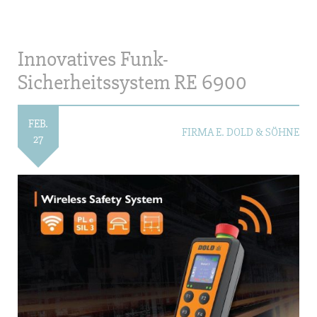
Innovatives Funk-
Sicherheitssystem RE 6900
FEB.
FIRMA E. DOLD & SÖHNE
27