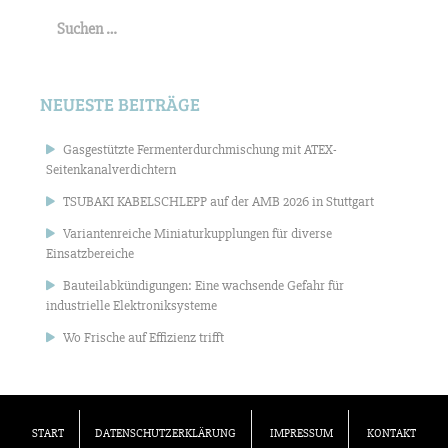
Suchen
nach:
NEUESTE BEITRÄGE
Gasgestützte Fermenterdurchmischung mit ATEX-
Seitenkanalverdichtern
TSUBAKI KABELSCHLEPP auf der AMB 2026 in Stuttgart
Variantenreiche Miniaturkupplungen für diverse
Einsatzbereiche
Bauteilabkündigungen: Eine wachsende Gefahr für
industrielle Elektroniksysteme
Wo Frische auf Effizienz trifft
START
DATENSCHUTZERKLÄRUNG
IMPRESSUM
KONTAKT