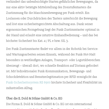
verhindert das unbeabsichtigte Starten gefährlicher Bewegungen, da
nur eine aktiv betätigte Mittelstellung des Dreistufentasters die
Zustimmung für die Maschinenbewegung per Funk erteilt. Ein
Loslassen oder Durchdrücken des Tasters unterbricht die Bewegung
und löst eine sicherheitsgerichtete Abschaltung aus. Dank seiner
ergonomischen Formgebung liegt der Funk-Zustimmtaster optimal in
der Hand und erlaubt eine intuitive Einhandbedienung – und das bei
höchster Sicherheit bis Kat. 4 / PL e bzw. SIL 3.
Der Funk-Zustimmtaster findet vor allem in der Robotik bei Service-
und Wartungsarbeiten seinen Einsatz, während der Funk-Not-Halt
besonders in weitläufigen Anlagen, Transport- oder Logistikbereichen
überzeugt – überall dort, wo schnelle Reaktion auf Distanz gefordert
ist. Mit bidirektionaler Funk-Kommunikation, Bewegungs- und
Schockdetektion und Benutzerlegitimation per RFID ermöglicht das
Funk-Sicherheitssystem RE 6900
höchste Sicherheit und Flexibilität im
industriellen Alltag.
Über die E. Dold & Söhne GmbH & Co. KG
Die Firma E. Dold & Söhne GmbH & Co. KG ist ein international