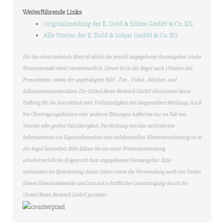
Weiterführende Links
Originalmeldung der E. Dold & Söhne GmbH & Co. KG
Alle Stories der E. Dold & Söhne GmbH & Co. KG
Für die oben stehende Story ist allein der jeweils angegebene Herausgeber (siehe
Firmenkontakt oben) verantwortlich. Dieser ist in der Regel auch Urheber des
Pressetextes, sowie der angehängten Bild-, Ton-, Video-, Medien- und
Informationsmaterialien. Die United News Network GmbH übernimmt keine
Haftung für die Korrektheit oder Vollständigkeit der dargestellten Meldung. Auch
bei Übertragungsfehlern oder anderen Störungen haftet sie nur im Fall von
Vorsatz oder grober Fahrlässigkeit. Die Nutzung von hier archivierten
Informationen zur Eigeninformation und redaktionellen Weiterverarbeitung ist in
der Regel kostenfrei. Bitte klären Sie vor einer Weiterverwendung
urheberrechtliche Fragen mit dem angegebenen Herausgeber. Eine
systematische Speicherung dieser Daten sowie die Verwendung auch von Teilen
dieses Datenbankwerks sind nur mit schriftlicher Genehmigung durch die
United News Network GmbH gestattet.