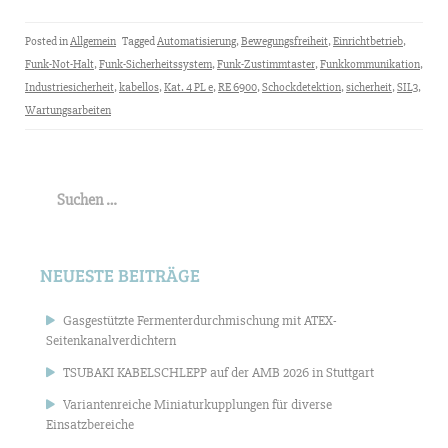
Posted in
Allgemein
Tagged
Automatisierung
,
Bewegungsfreiheit
,
Einrichtbetrieb
,
Funk-Not-Halt
,
Funk-Sicherheitssystem
,
Funk-Zustimmtaster
,
Funkkommunikation
,
Industriesicherheit
,
kabellos
,
Kat. 4 PL e
,
RE 6900
,
Schockdetektion
,
sicherheit
,
SIL3
,
Wartungsarbeiten
Suchen
nach:
NEUESTE BEITRÄGE
Gasgestützte Fermenterdurchmischung mit ATEX-
Seitenkanalverdichtern
TSUBAKI KABELSCHLEPP auf der AMB 2026 in Stuttgart
Variantenreiche Miniaturkupplungen für diverse
Einsatzbereiche