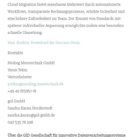
Cloud-Migration bietet messbaren Mehrwert durch automatisierte
Workflows, transparente Rechnungsprozesse, erhöhte Sicherheit und
eine höhere Zufriedenheit im Team. Der Einsatz von Standards mit
späterer individueller Anpassung ermöglichte zudem eine besonders
schnelle Umsetzung.
Hier direkter Download der Success-Story.
Kontakte
Nöding Messtechnik GmbH
Yasin Tekin
Vertriebsleiter
y.tekin@noeding-messtechnik.de
+49 40 675851-18
gid GmbH
Sandra Karau Norderstedt
sandra.karau@gid-gmbh.de
040 535 76 298
Über die GID Gesellschaft für innovative Datenverarbeitungssysteme