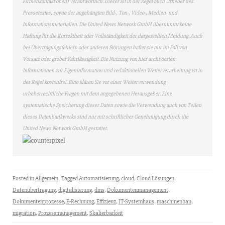
Firmenkontakt oben) verantwortlich. Dieser ist in der Regel auch Urheber des
Pressetextes, sowie der angehängten Bild-, Ton-, Video-, Medien- und
Informationsmaterialien. Die United News Network GmbH übernimmt keine
Haftung für die Korrektheit oder Vollständigkeit der dargestellten Meldung. Auch
bei Übertragungsfehlern oder anderen Störungen haftet sie nur im Fall von
Vorsatz oder grober Fahrlässigkeit. Die Nutzung von hier archivierten
Informationen zur Eigeninformation und redaktionellen Weiterverarbeitung ist in
der Regel kostenfrei. Bitte klären Sie vor einer Weiterverwendung
urheberrechtliche Fragen mit dem angegebenen Herausgeber. Eine
systematische Speicherung dieser Daten sowie die Verwendung auch von Teilen
dieses Datenbankwerks sind nur mit schriftlicher Genehmigung durch die
United News Network GmbH gestattet.
Posted in
Allgemein
Tagged
Automatisierung
,
cloud
,
Cloud Lösungen
,
Datenübertragung
,
digitalisierung
,
dms
,
Dokumentenmanagement
,
Dokumentenprozesse
,
E-Rechnung
,
Effizienz
,
IT-Systemhaus
,
maschinenbau
,
migration
,
Prozessmanagement
,
Skalierbarkeit