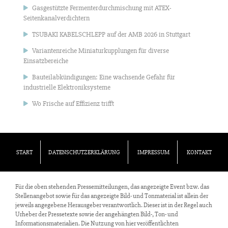
Gasgestützte Fermenterdurchmischung mit ATEX-
Seitenkanalverdichtern
TSUBAKI KABELSCHLEPP auf der AMB 2026 in Stuttgart
Variantenreiche Miniaturkupplungen für diverse
Einsatzbereiche
Bauteilabkündigungen: Eine wachsende Gefahr für
industrielle Elektroniksysteme
Wo Frische auf Effizienz trifft
START
DATENSCHUTZERKLÄRUNG
IMPRESSUM
KONTAKT
Für die oben stehenden Pressemitteilungen, das angezeigte Event bzw. das
Stellenangebot sowie für das angezeigte Bild- und Tonmaterial ist allein der
jeweils angegebene Herausgeber verantwortlich. Dieser ist in der Regel auch
Urheber der Pressetexte sowie der angehängten Bild-, Ton- und
Informationsmaterialien. Die Nutzung von hier veröffentlichten