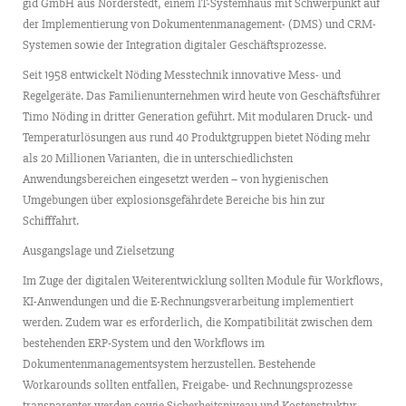
gid GmbH aus Norderstedt, einem IT-Systemhaus mit Schwerpunkt auf
der Implementierung von Dokumentenmanagement- (DMS) und CRM-
Systemen sowie der Integration digitaler Geschäftsprozesse.
Seit 1958 entwickelt Nöding Messtechnik innovative Mess- und
Regelgeräte. Das Familienunternehmen wird heute von Geschäftsführer
Timo Nöding in dritter Generation geführt. Mit modularen Druck- und
Temperaturlösungen aus rund 40 Produktgruppen bietet Nöding mehr
als 20 Millionen Varianten, die in unterschiedlichsten
Anwendungsbereichen eingesetzt werden – von hygienischen
Umgebungen über explosionsgefährdete Bereiche bis hin zur
Schifffahrt.
Ausgangslage und Zielsetzung
Im Zuge der digitalen Weiterentwicklung sollten Module für Workflows,
KI-Anwendungen und die E-Rechnungsverarbeitung implementiert
werden. Zudem war es erforderlich, die Kompatibilität zwischen dem
bestehenden ERP-System und den Workflows im
Dokumentenmanagementsystem herzustellen. Bestehende
Workarounds sollten entfallen, Freigabe- und Rechnungsprozesse
transparenter werden sowie Sicherheitsniveau und Kostenstruktur