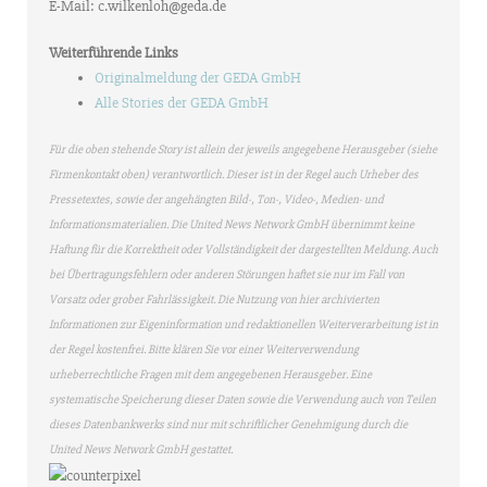
E-Mail: c.wilkenloh@geda.de
Weiterführende Links
Originalmeldung der GEDA GmbH
Alle Stories der GEDA GmbH
Für die oben stehende Story ist allein der jeweils angegebene Herausgeber (siehe
Firmenkontakt oben) verantwortlich. Dieser ist in der Regel auch Urheber des
Pressetextes, sowie der angehängten Bild-, Ton-, Video-, Medien- und
Informationsmaterialien. Die United News Network GmbH übernimmt keine
Haftung für die Korrektheit oder Vollständigkeit der dargestellten Meldung. Auch
bei Übertragungsfehlern oder anderen Störungen haftet sie nur im Fall von
Vorsatz oder grober Fahrlässigkeit. Die Nutzung von hier archivierten
Informationen zur Eigeninformation und redaktionellen Weiterverarbeitung ist in
der Regel kostenfrei. Bitte klären Sie vor einer Weiterverwendung
urheberrechtliche Fragen mit dem angegebenen Herausgeber. Eine
systematische Speicherung dieser Daten sowie die Verwendung auch von Teilen
dieses Datenbankwerks sind nur mit schriftlicher Genehmigung durch die
United News Network GmbH gestattet.