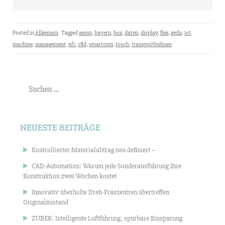
Posted in
Allgemein
Tagged
aemp
,
bayern
,
box
,
daten
,
display
,
flex
,
geda
,
iot
,
machine
,
management
,
nfc
,
rfid
,
smartcom
,
touch
,
transportbühnen
Suchen
nach:
NEUESTE BEITRÄGE
Kontrollierter Materialabtrag neu definiert –
CAD-Automation: Warum jede Sonderausführung Ihre
Konstruktion zwei Wochen kostet
Innovativ überholte Dreh-Fräszentren übertreffen
Originalzustand
ZUBER: Intelligente Luftführung, spürbare Einsparung