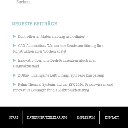
nach:
NEUESTE BEITRÄGE
Kontrollierter Materialabtrag neu definiert –
CAD-Automation: Warum jede Sonderausführung Ihre
Konstruktion zwei Wochen kostet
Innovativ überholte Dreh-Fräszentren übertreffen
Originalzustand
ZUBER: Intelligente Luftführung, spürbare Einsparung
Rehm Thermal Systems auf der EFX 2026: Praxiswissen und
innovative Lösungen für die Elektronikfertigung
START
DATENSCHUTZERKLÄRUNG
IMPRESSUM
KONTAKT