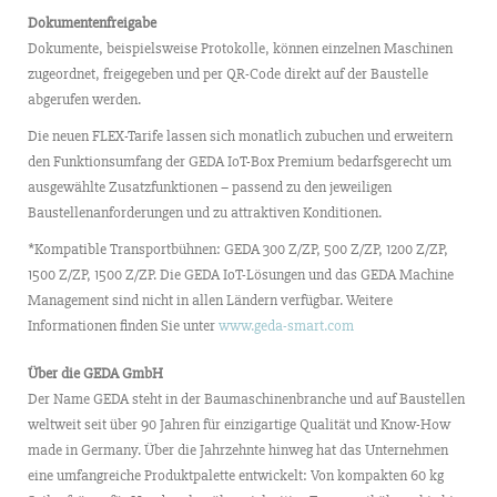
Dokumentenfreigabe
Dokumente, beispielsweise Protokolle, können einzelnen Maschinen
zugeordnet, freigegeben und per QR-Code direkt auf der Baustelle
abgerufen werden.
Die neuen FLEX-Tarife lassen sich monatlich zubuchen und erweitern
den Funktionsumfang der GEDA IoT-Box Premium bedarfsgerecht um
ausgewählte Zusatzfunktionen – passend zu den jeweiligen
Baustellenanforderungen und zu attraktiven Konditionen.
*Kompatible Transportbühnen: GEDA 300 Z/ZP, 500 Z/ZP, 1200 Z/ZP,
1500 Z/ZP, 1500 Z/ZP. Die GEDA IoT-Lösungen und das GEDA Machine
Management sind nicht in allen Ländern verfügbar. Weitere
Informationen finden Sie unter
www.geda-smart.com
Über die GEDA GmbH
Der Name GEDA steht in der Baumaschinenbranche und auf Baustellen
weltweit seit über 90 Jahren für einzigartige Qualität und Know-How
made in Germany. Über die Jahrzehnte hinweg hat das Unternehmen
eine umfangreiche Produktpalette entwickelt: Von kompakten 60 kg