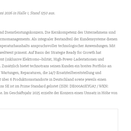
uni 2026 in Halle 1, Stand 1250 aus.
- und Dienstleistungskonzern. Die Kernkompetenz des Unternehmens sind
rmomanagements. Als integraler Bestandteil der Kundensysteme dienen
emperaturhaushalts anspruchsvoller technologischer Anwendungen. Mit
weltweit präsent. Auf Basis der Strategie Ready for Growth hat
nt (inklusive Elektromo¬bilität, High-Power-Ladestationen und
 Zusätzlich bietet technotrans seinen Kunden ein breites Portfolio an
 Wartungen, Reparaturen, die 24/7-Ersatzteilbereitstellung und
 über 6 Produktionsstandorte in Deutschland sowie jeweils einen
ans SE ist im Prime Standard gelistet (ISIN: DE000A0XYGA7 / WKN:
e. Im Geschäftsjahr 2025 erzielte der Konzern einen Umsatz in Höhe von