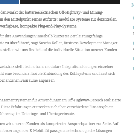
den Markt der batterieelektrischen Off-Highway- und Mining-
 den Mittelpunkt seines Auftritts: modulare Systeme zur dezentralen
g verfügbare, kompakte Plug-and-Play-Systeme.
für ihre Anwendungen innerhalb kürzester Zeit leistungsfähige
erie zu überführen“, sagt Sascha Koller, Business Development Manager
 stellen wir uns flexibel auf die individuelle Situation unserer Kunden
ta.trax stellt technotrans modulare Integrationslösungen einzelner
t eine besonders flexible Einbindung des Kühlsystems und lässt sich
 vorhandenen Bauräume anpassen.
agementsystemen für Anwendungen im Off-Highway-Bereich realisierte
e. Diese Erfahrungen erstrecken sich über verschiedene Einsatzgebiete,
ahrzeuge im Untertage- und Übertageeinsatz.
hen wir unseren Kunden als kompetenter Ansprechpartner zur Seite. Auf
n Anforderungen der E‑Mobilität passgenaue technologische Lösungen