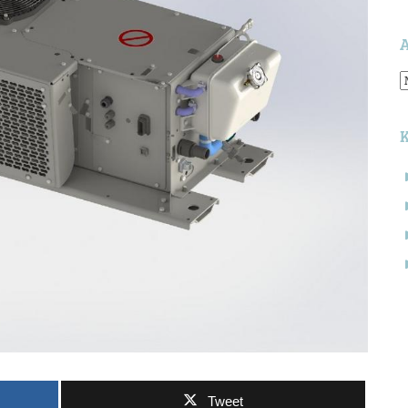
A
S
n
Tweet