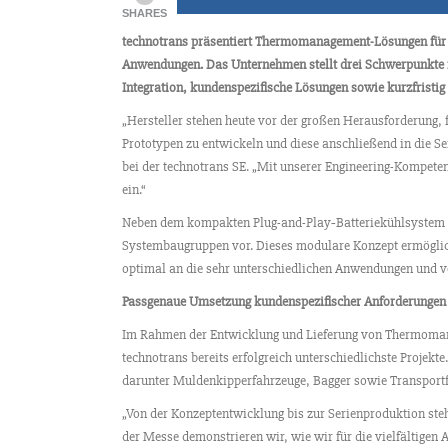
SHARES
technotrans präsentiert Thermomanagement-Lösungen für 
Anwendungen. Das Unternehmen stellt drei Schwerpunkte in
Integration, kundenspezifische Lösungen sowie kurzfristi
„Hersteller stehen heute vor der großen Herausforderung, 
Prototypen zu entwickeln und diese anschließend in die S
bei der technotrans SE. „Mit unserer Engineering-Kompetenz
ein.“
Neben dem kompakten Plug-and-Play‑Batteriekühlsystem ze
Systembaugruppen vor. Dieses modulare Konzept ermöglich
optimal an die sehr unterschiedlichen Anwendungen und
Passgenaue Umsetzung kundenspezifischer Anforderungen
Im Rahmen der Entwicklung und Lieferung von Thermoman
technotrans bereits erfolgreich unterschiedlichste Projekt
darunter Muldenkipperfahrzeuge, Bagger sowie Transportf
„Von der Konzeptentwicklung bis zur Serienproduktion ste
der Messe demonstrieren wir, wie wir für die vielfältige