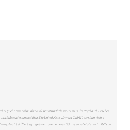
geber (siehe Firmenkontakt oben) verantwortlich. Dieser ist in der Regel auch Urheber
en- und Informationsmaterialien. Die United News Network GmbH übernimmt keine
eldung. Auch bei Übertragungsfehlern oder anderen Störungen haftet sie nur im Fall von