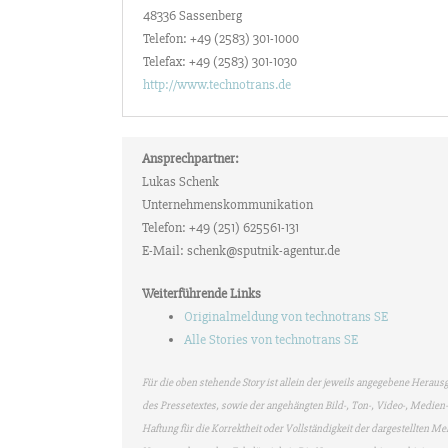
48336 Sassenberg
Telefon: +49 (2583) 301-1000
Telefax: +49 (2583) 301-1030
http://www.technotrans.de
Ansprechpartner:
Lukas Schenk
Unternehmenskommunikation
Telefon: +49 (251) 625561-131
E-Mail: schenk@sputnik-agentur.de
Weiterführende Links
Originalmeldung von technotrans SE
Alle Stories von technotrans SE
Für die oben stehende Story ist allein der jeweils angegebene Heraus
des Pressetextes, sowie der angehängten Bild-, Ton-, Video-, Medi
Haftung für die Korrektheit oder Vollständigkeit der dargestellten M