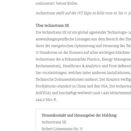
realisieren“, betont Koller.
technotrans stellt auf der iVT Expo in Köln vom 10. bis 11. J
Über technotrans SE
Die technotrans SE ist ein global agierender Technologie
anwendungsspezifische Lösungen aus dem Bereich des The
diese der energetischen Optimierung und Steuerung des T
17 Standorten ist der Konzern auf allen wichtigen Märkten 
technotrans die 4 Fokusmärkte Plastics, Energy Manageme
Rechenzentren), Healthcare & Analytics und Print definiert.
Ser¬viceleistungen, welches unter anderem Installationen,
Technische Dokumentationen umfasst. Der Konzern verfügt
Produktions¬standort in China und den USA. Die technotr
A0XYGA) und beschäftigt weltweit rund 1.440 Mitarbeitend
244,0 Mio. €.
Firmenkontakt und Herausgeber der Meldung:
technotrans SE
Robert-Linnemann-Str. 17