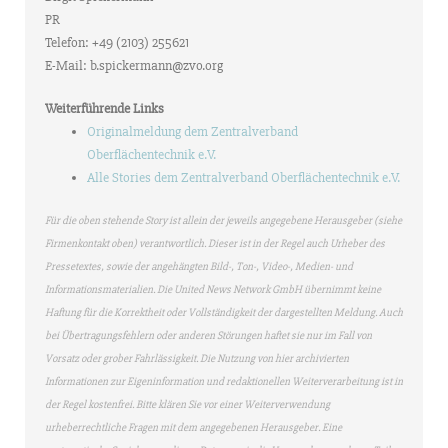
PR
Telefon: +49 (2103) 255621
E-Mail: b.spickermann@zvo.org
Weiterführende Links
Originalmeldung dem Zentralverband
Oberflächentechnik e.V.
Alle Stories dem Zentralverband Oberflächentechnik e.V.
Für die oben stehende Story ist allein der jeweils angegebene Herausgeber (siehe
Firmenkontakt oben) verantwortlich. Dieser ist in der Regel auch Urheber des
Pressetextes, sowie der angehängten Bild-, Ton-, Video-, Medien- und
Informationsmaterialien. Die United News Network GmbH übernimmt keine
Haftung für die Korrektheit oder Vollständigkeit der dargestellten Meldung. Auch
bei Übertragungsfehlern oder anderen Störungen haftet sie nur im Fall von
Vorsatz oder grober Fahrlässigkeit. Die Nutzung von hier archivierten
Informationen zur Eigeninformation und redaktionellen Weiterverarbeitung ist in
der Regel kostenfrei. Bitte klären Sie vor einer Weiterverwendung
urheberrechtliche Fragen mit dem angegebenen Herausgeber. Eine