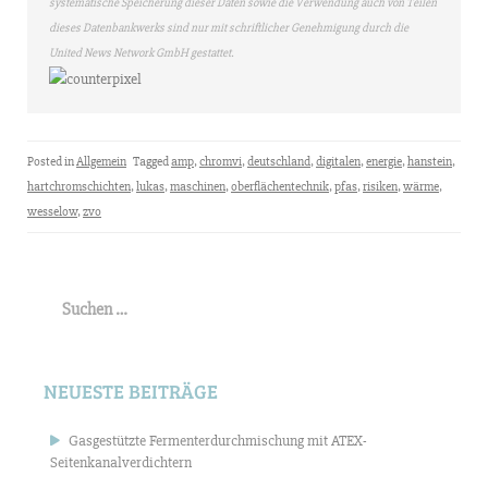
systematische Speicherung dieser Daten sowie die Verwendung auch von Teilen
dieses Datenbankwerks sind nur mit schriftlicher Genehmigung durch die
United News Network GmbH gestattet.
Posted in
Allgemein
Tagged
amp
,
chromvi
,
deutschland
,
digitalen
,
energie
,
hanstein
,
hartchromschichten
,
lukas
,
maschinen
,
oberflächentechnik
,
pfas
,
risiken
,
wärme
,
wesselow
,
zvo
Suchen
nach:
NEUESTE BEITRÄGE
Gasgestützte Fermenterdurchmischung mit ATEX-
Seitenkanalverdichtern