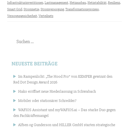
Infrastrukturinvestitionen
,
Lastmanagement
,
Netzausbau
,
Netzstabilität
,
Resilienz
,
Smart Grid
,
Stromnetze
,
Stromversorgung
,
Transformationsprozess
,
Versorgungssicherheit
,
Verteilnetz
Suchen
nach:
NEUESTE BEITRÄGE
Im Rampenlicht: „The Hood Pro“ von KEMPER gewinnt den
Red Dot Design Award 2026
Hako eröffnet neue Niederlassung in Schwabach
Mobiler oder stationärer Schredder?
WAFIOS Assistant und myWAFIOS.ai – Das starke Duo gegen
den Fachkräftemangel
Alfsen og Gunderson und HILLER GmbH starten strategische