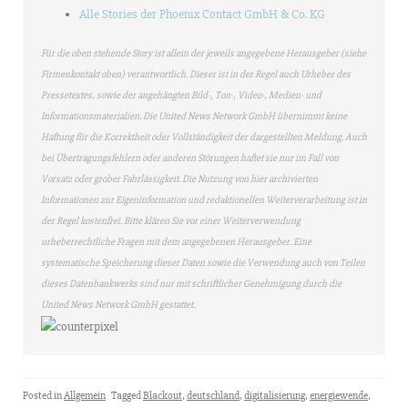
Alle Stories der Phoenix Contact GmbH & Co. KG
Für die oben stehende Story ist allein der jeweils angegebene Herausgeber (siehe
Firmenkontakt oben) verantwortlich. Dieser ist in der Regel auch Urheber des
Pressetextes, sowie der angehängten Bild-, Ton-, Video-, Medien- und
Informationsmaterialien. Die United News Network GmbH übernimmt keine
Haftung für die Korrektheit oder Vollständigkeit der dargestellten Meldung. Auch
bei Übertragungsfehlern oder anderen Störungen haftet sie nur im Fall von
Vorsatz oder grober Fahrlässigkeit. Die Nutzung von hier archivierten
Informationen zur Eigeninformation und redaktionellen Weiterverarbeitung ist in
der Regel kostenfrei. Bitte klären Sie vor einer Weiterverwendung
urheberrechtliche Fragen mit dem angegebenen Herausgeber. Eine
systematische Speicherung dieser Daten sowie die Verwendung auch von Teilen
dieses Datenbankwerks sind nur mit schriftlicher Genehmigung durch die
United News Network GmbH gestattet.
Posted in
Allgemein
Tagged
Blackout
,
deutschland
,
digitalisierung
,
energiewende
,