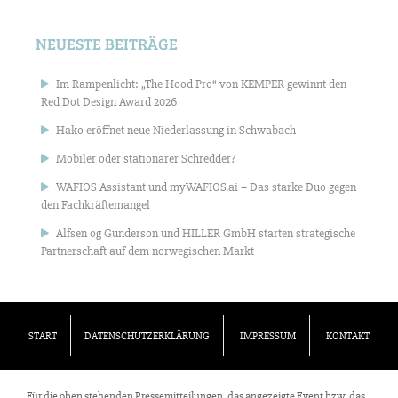
NEUESTE BEITRÄGE
Im Rampenlicht: „The Hood Pro“ von KEMPER gewinnt den
Red Dot Design Award 2026
Hako eröffnet neue Niederlassung in Schwabach
Mobiler oder stationärer Schredder?
WAFIOS Assistant und myWAFIOS.ai – Das starke Duo gegen
den Fachkräftemangel
Alfsen og Gunderson und HILLER GmbH starten strategische
Partnerschaft auf dem norwegischen Markt
START
DATENSCHUTZERKLÄRUNG
IMPRESSUM
KONTAKT
Für die oben stehenden Pressemitteilungen, das angezeigte Event bzw. das