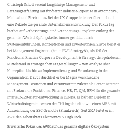
Christoph Schott vereint langjährige Management- und
Beratungserfahrung mit fundierter Industrie-Expertise in Automotive,
Medical und Electronics. Bei der UX-Gruppe leitete er über mehr als
eine Dekade die gesamte Unternehmensentwicklung. Der Fokus lag
hierbei auf Verbesserungs- und Veränderungs-Projekten entlang der
gesamten Wertschöpfungskette, immer gestützt durch
Systemeinführungen, Konzeptionen und Erweiterungen. Zuvor beriet er
bei Management Engineers (heute PWC Strategy&), als Teil der
Functional Practice Corporate Development & Strategy, den gehobenen
Mittelstand in strategischen Fragestellungen – von Analyse über
Konzeption bis hin zu Implementierung und Verankerung in der
Organisation. Davor durchlief er bei Magna verschiedene
Management-Positionen und verantwortete zuletzt als Senior Director
mit Prokura die Funktionen Finance, HR, IT, QM, BPM für die gesamte
Interieur-/Exterieur-Entwicklung in Europa. Er hält ein Diplom in
Wirtschaftsingenieurwesen der THI Ingolstadt sowie einen MBA mit
Auszeichnung der ESC Grenoble (Frankreich). Seit 2023 leitet er im
AWK den Arbeitskreis Electronics & High Tech.
Erweiterter Fokus des AWK auf das gesamte digitale Ökosystem