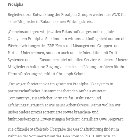
Proalpha
Begleitend zur Entwicklung der Proalpha Group erweitert der AWK für
seine Mitglieder in Zukunft seinen Wirkungskreis.
„Gemeinsam legen wir jetzt den Fokus auf das gesamte digitale
Ökosystem Proalpha. So kümmern wir uns zukünftig nicht nur um die
Wechselwirkungen des ERP-Kerns mit Lösungen von Gruppen- und
Partner-Unternehmen, sondern auch um die Interaktion mit Dritt-
Systemen und das Zusammenspiel mit allen Service-Anbietern. Unsere
Mitglieder erhalten so Zugang zu den besten Lösungsansätzen für ihre
Herausforderungen“, erklärt Christoph Schott.
„Deswegen forcieren wir im gesamten Proalpha-Ökosystem in
partnerschaftlicher Zusammenarbeit den Aufbau weiterer
Communitys, zusätzlicher Formate für Diskussion und
Erfahrungsaustausch sowie neuer Arbeitskreise. Damit wollen wir
insbesondere prozessorientierte sowie branchen- und
funktionsbezogene Erweiterungen fördern“, detailliert Uwe Siegwart.
Die offizielle Staffelstab-Übergabe der Geschäftsführung findet im
Rahmen der Sommertagung des AWK vom 10. bis 11. Juni 2026 in