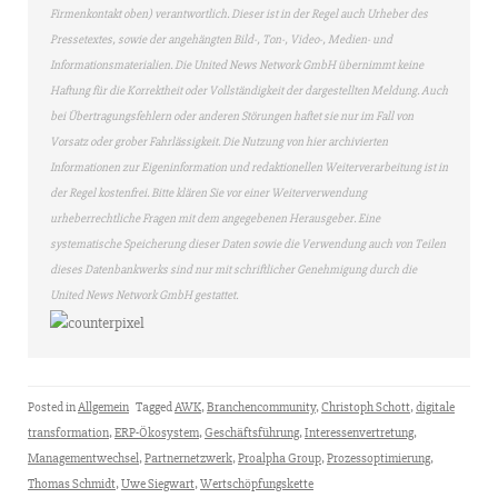
Firmenkontakt oben) verantwortlich. Dieser ist in der Regel auch Urheber des
Pressetextes, sowie der angehängten Bild-, Ton-, Video-, Medien- und
Informationsmaterialien. Die United News Network GmbH übernimmt keine
Haftung für die Korrektheit oder Vollständigkeit der dargestellten Meldung. Auch
bei Übertragungsfehlern oder anderen Störungen haftet sie nur im Fall von
Vorsatz oder grober Fahrlässigkeit. Die Nutzung von hier archivierten
Informationen zur Eigeninformation und redaktionellen Weiterverarbeitung ist in
der Regel kostenfrei. Bitte klären Sie vor einer Weiterverwendung
urheberrechtliche Fragen mit dem angegebenen Herausgeber. Eine
systematische Speicherung dieser Daten sowie die Verwendung auch von Teilen
dieses Datenbankwerks sind nur mit schriftlicher Genehmigung durch die
United News Network GmbH gestattet.
Posted in
Allgemein
Tagged
AWK
,
Branchencommunity
,
Christoph Schott
,
digitale
transformation
,
ERP-Ökosystem
,
Geschäftsführung
,
Interessenvertretung
,
Managementwechsel
,
Partnernetzwerk
,
Proalpha Group
,
Prozessoptimierung
,
Thomas Schmidt
,
Uwe Siegwart
,
Wertschöpfungskette