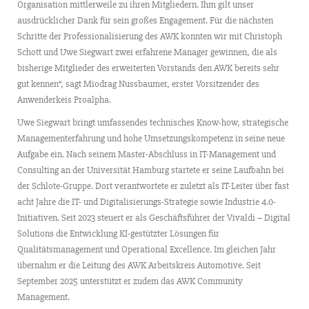
Organisation mittlerweile zu ihren Mitgliedern. Ihm gilt unser
ausdrücklicher Dank für sein großes Engagement. Für die nächsten
Schritte der Professionalisierung des AWK konnten wir mit Christoph
Schott und Uwe Siegwart zwei erfahrene Manager gewinnen, die als
bisherige Mitglieder des erweiterten Vorstands den AWK bereits sehr
gut kennen“, sagt Miodrag Nussbaumer, erster Vorsitzender des
Anwenderkeis Proalpha.
Uwe Siegwart bringt umfassendes technisches Know-how, strategische
Managementerfahrung und hohe Umsetzungskompetenz in seine neue
Aufgabe ein. Nach seinem Master-Abschluss in IT-Management und
Consulting an der Universität Hamburg startete er seine Laufbahn bei
der Schlote-Gruppe. Dort verantwortete er zuletzt als IT-Leiter über fast
acht Jahre die IT- und Digitalisierungs-Strategie sowie Industrie 4.0-
Initiativen. Seit 2023 steuert er als Geschäftsführer der Vivaldi – Digital
Solutions die Entwicklung KI-gestützter Lösungen für
Qualitätsmanagement und Operational Excellence. Im gleichen Jahr
übernahm er die Leitung des AWK Arbeitskreis Automotive. Seit
September 2025 unterstützt er zudem das AWK Community
Management.