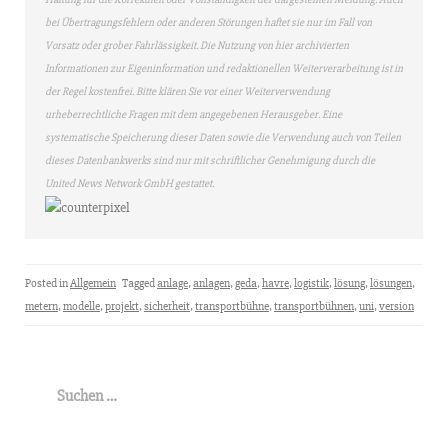
bei Übertragungsfehlern oder anderen Störungen haftet sie nur im Fall von
Vorsatz oder grober Fahrlässigkeit. Die Nutzung von hier archivierten
Informationen zur Eigeninformation und redaktionellen Weiterverarbeitung ist in
der Regel kostenfrei. Bitte klären Sie vor einer Weiterverwendung
urheberrechtliche Fragen mit dem angegebenen Herausgeber. Eine
systematische Speicherung dieser Daten sowie die Verwendung auch von Teilen
dieses Datenbankwerks sind nur mit schriftlicher Genehmigung durch die
United News Network GmbH gestattet.
Posted in
Allgemein
Tagged
anlage
,
anlagen
,
geda
,
havre
,
logistik
,
lösung
,
lösungen
,
metern
,
modelle
,
projekt
,
sicherheit
,
transportbühne
,
transportbühnen
,
uni
,
version
Suchen
nach: