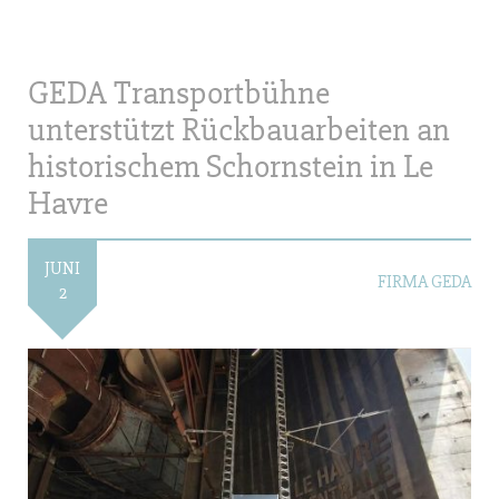
GEDA Transportbühne
unterstützt Rückbauarbeiten an
historischem Schornstein in Le
Havre
JUNI
FIRMA GEDA
2