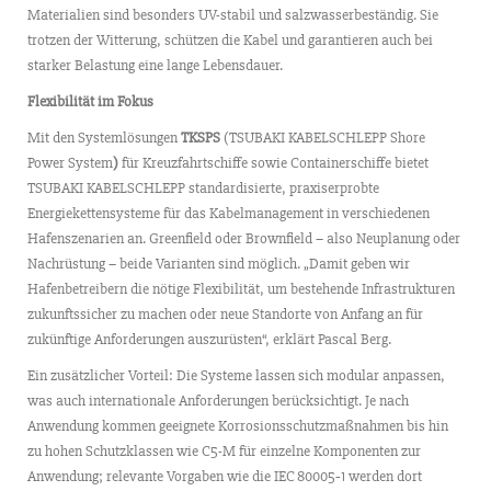
Materialien sind besonders UV-stabil und salzwasserbeständig. Sie
trotzen der Witterung, schützen die Kabel und garantieren auch bei
starker Belastung eine lange Lebensdauer.
Flexibilität im Fokus
Mit den Systemlösungen
TKSPS
(TSUBAKI KABELSCHLEPP Shore
Power System
)
für Kreuzfahrtschiffe sowie Containerschiffe bietet
TSUBAKI KABELSCHLEPP standardisierte, praxiserprobte
Energiekettensysteme für das Kabelmanagement in verschiedenen
Hafenszenarien an. Greenfield oder Brownfield – also Neuplanung oder
Nachrüstung – beide Varianten sind möglich. „Damit geben wir
Hafenbetreibern die nötige Flexibilität, um bestehende Infrastrukturen
zukunftssicher zu machen oder neue Standorte von Anfang an für
zukünftige Anforderungen auszurüsten“, erklärt Pascal Berg.
Ein zusätzlicher Vorteil: Die Systeme lassen sich modular anpassen,
was auch internationale Anforderungen berücksichtigt. Je nach
Anwendung kommen geeignete Korrosionsschutzmaßnahmen bis hin
zu hohen Schutzklassen wie C5-M für einzelne Komponenten zur
Anwendung; relevante Vorgaben wie die IEC 80005‑1 werden dort