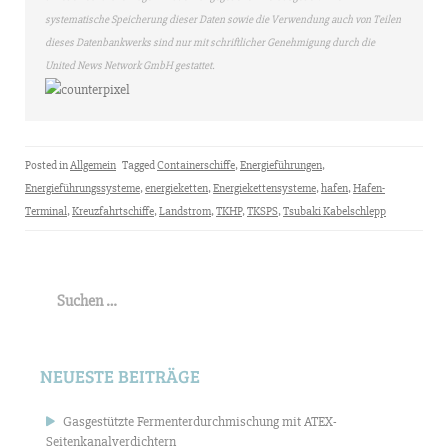
systematische Speicherung dieser Daten sowie die Verwendung auch von Teilen
dieses Datenbankwerks sind nur mit schriftlicher Genehmigung durch die
United News Network GmbH gestattet.
Posted in
Allgemein
Tagged
Containerschiffe
,
Energieführungen
,
Energieführungssysteme
,
energieketten
,
Energiekettensysteme
,
hafen
,
Hafen-
Terminal
,
Kreuzfahrtschiffe
,
Landstrom
,
TKHP
,
TKSPS
,
Tsubaki Kabelschlepp
Suchen
nach:
NEUESTE BEITRÄGE
Gasgestützte Fermenterdurchmischung mit ATEX-
Seitenkanalverdichtern