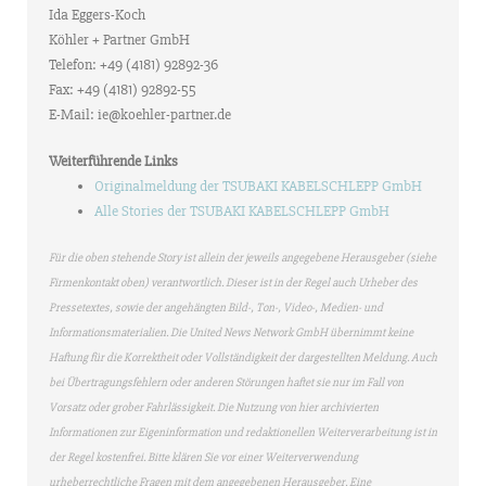
Ida Eggers-Koch
Köhler + Partner GmbH
Telefon: +49 (4181) 92892-36
Fax: +49 (4181) 92892-55
E-Mail: ie@koehler-partner.de
Weiterführende Links
Originalmeldung der TSUBAKI KABELSCHLEPP GmbH
Alle Stories der TSUBAKI KABELSCHLEPP GmbH
Für die oben stehende Story ist allein der jeweils angegebene Herausgeber (siehe
Firmenkontakt oben) verantwortlich. Dieser ist in der Regel auch Urheber des
Pressetextes, sowie der angehängten Bild-, Ton-, Video-, Medien- und
Informationsmaterialien. Die United News Network GmbH übernimmt keine
Haftung für die Korrektheit oder Vollständigkeit der dargestellten Meldung. Auch
bei Übertragungsfehlern oder anderen Störungen haftet sie nur im Fall von
Vorsatz oder grober Fahrlässigkeit. Die Nutzung von hier archivierten
Informationen zur Eigeninformation und redaktionellen Weiterverarbeitung ist in
der Regel kostenfrei. Bitte klären Sie vor einer Weiterverwendung
urheberrechtliche Fragen mit dem angegebenen Herausgeber. Eine