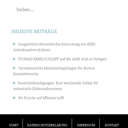
Suchen
nach:
NEUESTE BEITRÄGE
Gasgestützte Fermenterdurchmischung mit ATEX-
Seitenkanalverdichtern
TSUBAKI KABELSCHLEPP auf der AMB 2026 in Stuttgart
Variantenreiche Miniaturkupplungen für diverse
Einsatzbereiche
Bauteilabkündigungen: Eine wachsende Gefahr für
industrielle Elektroniksysteme
Wo Frische auf Effizienz trifft
START
DATENSCHUTZERKLÄRUNG
IMPRESSUM
KONTAKT