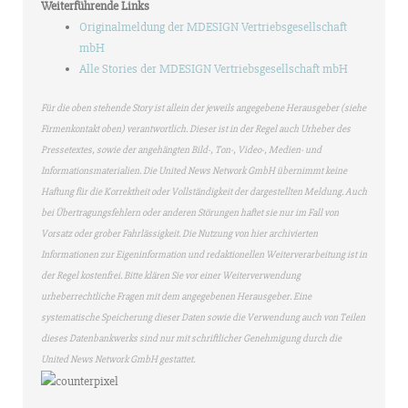
Weiterführende Links
Originalmeldung der MDESIGN Vertriebsgesellschaft
mbH
Alle Stories der MDESIGN Vertriebsgesellschaft mbH
Für die oben stehende Story ist allein der jeweils angegebene Herausgeber (siehe
Firmenkontakt oben) verantwortlich. Dieser ist in der Regel auch Urheber des
Pressetextes, sowie der angehängten Bild-, Ton-, Video-, Medien- und
Informationsmaterialien. Die United News Network GmbH übernimmt keine
Haftung für die Korrektheit oder Vollständigkeit der dargestellten Meldung. Auch
bei Übertragungsfehlern oder anderen Störungen haftet sie nur im Fall von
Vorsatz oder grober Fahrlässigkeit. Die Nutzung von hier archivierten
Informationen zur Eigeninformation und redaktionellen Weiterverarbeitung ist in
der Regel kostenfrei. Bitte klären Sie vor einer Weiterverwendung
urheberrechtliche Fragen mit dem angegebenen Herausgeber. Eine
systematische Speicherung dieser Daten sowie die Verwendung auch von Teilen
dieses Datenbankwerks sind nur mit schriftlicher Genehmigung durch die
United News Network GmbH gestattet.