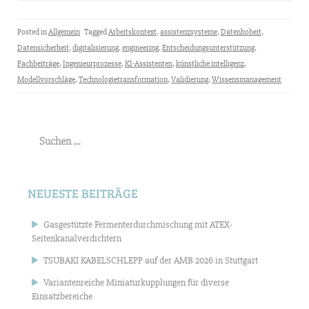
Posted in
Allgemein
Tagged
Arbeitskontext
,
assistenzsysteme
,
Datenhoheit
,
Datensicherheit
,
digitalisierung
,
engineering
,
Entscheidungsunterstützung
,
Fachbeiträge
,
Ingenieurprozesse
,
KI-Assistenten
,
künstliche intelligenz
,
Modellvorschläge
,
Technologietransformation
,
Validierung
,
Wissensmanagement
Suchen
nach:
NEUESTE BEITRÄGE
Gasgestützte Fermenterdurchmischung mit ATEX-
Seitenkanalverdichtern
TSUBAKI KABELSCHLEPP auf der AMB 2026 in Stuttgart
Variantenreiche Miniaturkupplungen für diverse
Einsatzbereiche