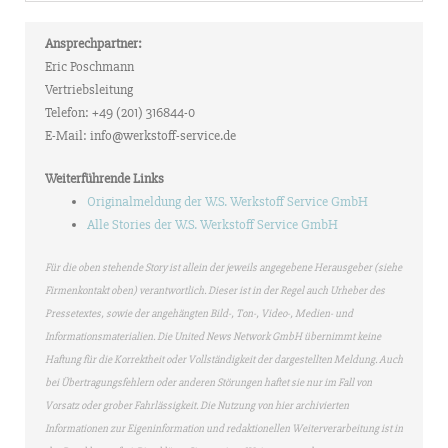
Ansprechpartner:
Eric Poschmann
Vertriebsleitung
Telefon: +49 (201) 316844-0
E-Mail: info@werkstoff-service.de
Weiterführende Links
Originalmeldung der W.S. Werkstoff Service GmbH
Alle Stories der W.S. Werkstoff Service GmbH
Für die oben stehende Story ist allein der jeweils angegebene Herausgeber (siehe
Firmenkontakt oben) verantwortlich. Dieser ist in der Regel auch Urheber des
Pressetextes, sowie der angehängten Bild-, Ton-, Video-, Medien- und
Informationsmaterialien. Die United News Network GmbH übernimmt keine
Haftung für die Korrektheit oder Vollständigkeit der dargestellten Meldung. Auch
bei Übertragungsfehlern oder anderen Störungen haftet sie nur im Fall von
Vorsatz oder grober Fahrlässigkeit. Die Nutzung von hier archivierten
Informationen zur Eigeninformation und redaktionellen Weiterverarbeitung ist in