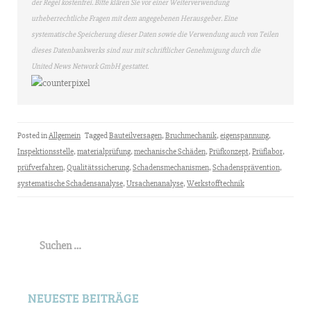
der Regel kostenfrei. Bitte klären Sie vor einer Weiterverwendung
urheberrechtliche Fragen mit dem angegebenen Herausgeber. Eine
systematische Speicherung dieser Daten sowie die Verwendung auch von Teilen
dieses Datenbankwerks sind nur mit schriftlicher Genehmigung durch die
United News Network GmbH gestattet.
Posted in
Allgemein
Tagged
Bauteilversagen
,
Bruchmechanik
,
eigenspannung
,
Inspektionsstelle
,
materialprüfung
,
mechanische Schäden
,
Prüfkonzept
,
Prüflabor
,
prüfverfahren
,
Qualitätssicherung
,
Schadensmechanismen
,
Schadensprävention
,
systematische Schadensanalyse
,
Ursachenanalyse
,
Werkstofftechnik
Suchen
nach:
NEUESTE BEITRÄGE