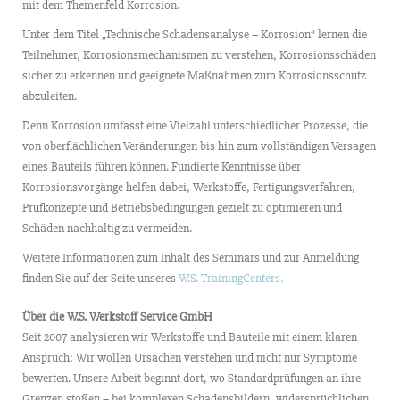
mit dem Themenfeld Korrosion.
Unter dem Titel „Technische Schadensanalyse – Korrosion“ lernen die
Teilnehmer, Korrosionsmechanismen zu verstehen, Korrosionsschäden
sicher zu erkennen und geeignete Maßnahmen zum Korrosionsschutz
abzuleiten.
Denn Korrosion umfasst eine Vielzahl unterschiedlicher Prozesse, die
von oberflächlichen Veränderungen bis hin zum vollständigen Versagen
eines Bauteils führen können. Fundierte Kenntnisse über
Korrosionsvorgänge helfen dabei, Werkstoffe, Fertigungsverfahren,
Prüfkonzepte und Betriebsbedingungen gezielt zu optimieren und
Schäden nachhaltig zu vermeiden.
Weitere Informationen zum Inhalt des Seminars und zur Anmeldung
finden Sie auf der Seite unseres
W.S. TrainingCenters.
Über die W.S. Werkstoff Service GmbH
Seit 2007 analysieren wir Werkstoffe und Bauteile mit einem klaren
Anspruch: Wir wollen Ursachen verstehen und nicht nur Symptome
bewerten. Unsere Arbeit beginnt dort, wo Standardprüfungen an ihre
Grenzen stoßen – bei komplexen Schadensbildern, widersprüchlichen