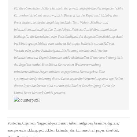
Für die oben stehende Story ist allein der jeweils angegebene Herausgeber (siehe
Firmenkontakt oben) verantwortlich. Dieser ist in der Regel auch Urheber des
Pressetextes, sowie der angehängten Bild-, Ton-, Video-, Medien- und
Informationsmaterialien. Die United News Network GmbH übernimmt keine
Haftung für die Korrektheit oder Vollständigkeit der dargestellten Meldung. Auch
bei Übertragungsfehlern oder anderen Störungen haftet sie nur im Fall von
Vorsatz oder grober Fahrlässigkeit. Die Nutzung von hier archivierten
Informationen zur Eigeninformation und redaktionellen Weiterverarbeitung ist in
der Regel kostenfrei. Bitte klären Sie vor einer Weiterverwendung
urheberrechtliche Fragen mit dem angegebenen Herausgeber. Eine
systematische Speicherung dieser Daten sowie die Verwendung auch von Teilen
dieses Datenbankwerks sind nur mit schriftlicher Genehmigung durch die
United News Network GmbH gestattet.
Posted in
Allgemein
Tagged
abgelaufenen
,
Arbeit
,
aufgaben
,
branche
,
digitale
,
energie
,
entwicklung
,
gedruckten
,
kalenderjahr
,
klimaneutral
,
paper
,
shortcut
,