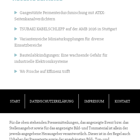
Gasgestützte Fermenterdurchmischung mit ATEX-
Seitenkanalverdichtern
TSUBAKI KABELSCHLEPP auf der AMB 2026 in Stuttgart
Variantenreiche Miniaturkupplungen für diverse
Einsatzbereiche
Bauteilabkündigungen: Eine wachsende Gefahr für
industrielle Elektroniksysteme
Wo Frische auf Effizienz trifft
START
DATENSCHUTZERKLÄRUNG
IMPRESSUM
KONTAKT
Für die oben stehenden Pressemitteilungen, das angezeigte Event bzw. das
Stellenangebot sowie für das angezeigte Bild- und Tonmaterial ist allein der
jeweils angegebene Herausgeber verantwortlich. Dieser ist in der Regel auch
Urheber der Pressetexte sowie der angehängten Bild-, Ton- und