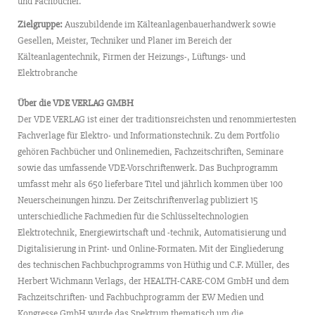
und Fachbücher.
Zielgruppe:
Auszubildende im Kälteanlagenbauerhandwerk sowie
Gesellen, Meister, Techniker und Planer im Bereich der
Kälteanlagentechnik, Firmen der Heizungs-, Lüftungs- und
Elektrobranche
Über die VDE VERLAG GMBH
Der VDE VERLAG ist einer der traditionsreichsten und renommiertesten
Fachverlage für Elektro- und Informationstechnik. Zu dem Portfolio
gehören Fachbücher und Onlinemedien, Fachzeitschriften, Seminare
sowie das umfassende VDE-Vorschriftenwerk. Das Buchprogramm
umfasst mehr als 650 lieferbare Titel und jährlich kommen über 100
Neuerscheinungen hinzu. Der Zeitschriftenverlag publiziert 15
unterschiedliche Fachmedien für die Schlüsseltechnologien
Elektrotechnik, Energiewirtschaft und -technik, Automatisierung und
Digitalisierung in Print- und Online-Formaten. Mit der Eingliederung
des technischen Fachbuchprogramms von Hüthig und C.F. Müller, des
Herbert Wichmann Verlags, der HEALTH-CARE-COM GmbH und dem
Fachzeitschriften- und Fachbuchprogramm der EW Medien und
Kongresse GmbH wurde das Spektrum thematisch um die