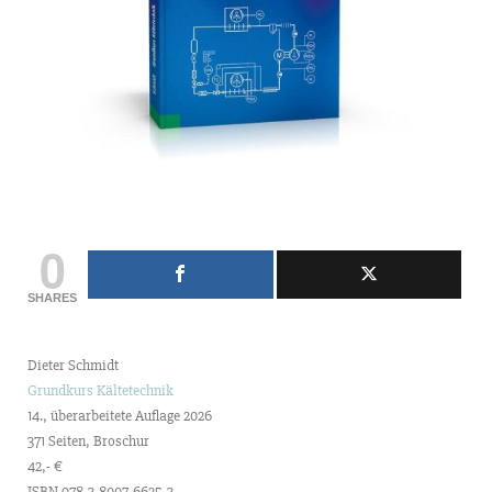
0
SHARES
Dieter Schmidt
Grundkurs Kältetechnik
14., überarbeitete Auflage 2026
371 Seiten, Broschur
42,- €
ISBN 978-3-8007-6625-3