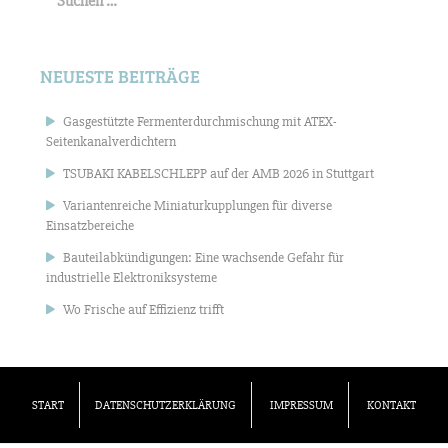
NEUESTE BEITRÄGE
Gasgestützte Fermenterdurchmischung mit ATEX-
Seitenkanalverdichtern
TSUBAKI KABELSCHLEPP auf der AMB 2026 in Stuttgart
Variantenreiche Miniaturkupplungen für diverse
Einsatzbereiche
Bauteilabkündigungen: Eine wachsende Gefahr für
industrielle Elektroniksysteme
Wo Frische auf Effizienz trifft
START
DATENSCHUTZERKLÄRUNG
IMPRESSUM
KONTAKT