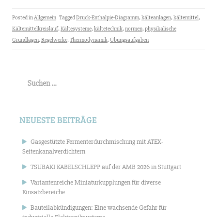
Posted in
Allgemein
Tagged
Druck-Enthalpie-Diagramm
,
kälteanlagen
,
kältemittel
,
Kältemittelkreislauf
,
Kältesysteme
,
kältetechnik
,
normen
,
physikalische
Grundlagen
,
Regelwerke
,
Thermodynamik
,
Übungsaufgaben
Suchen
nach:
NEUESTE BEITRÄGE
Gasgestützte Fermenterdurchmischung mit ATEX-
Seitenkanalverdichtern
TSUBAKI KABELSCHLEPP auf der AMB 2026 in Stuttgart
Variantenreiche Miniaturkupplungen für diverse
Einsatzbereiche
Bauteilabkündigungen: Eine wachsende Gefahr für