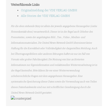
Weiterführende Links
Originalmeldung der VDE VERLAG GMBH
Alle Stories der VDE VERLAG GMBH
Für die oben stehende Story ist allein der jeweils angegebene Herausgeber (siehe
Firmenkontakt oben) verantwortlich. Dieser ist in der Regel auch Urheber des
Pressetextes, sowie der angehängten Bild-, Ton-, Video-, Medien- und
Informationsmaterialien. Die United News Network GmbH übernimmt keine
Haftung für die Korrektheit oder Vollständigkeit der dargestellten Meldung. Auch
bei Übertragungsfehlern oder anderen Störungen haftet sie nur im Fall von
Vorsatz oder grober Fahrlässigkeit. Die Nutzung von hier archivierten
Informationen zur Eigeninformation und redaktionellen Weiterverarbeitung ist in
der Regel kostenfrei. Bitte klären Sie vor einer Weiterverwendung
urheberrechtliche Fragen mit dem angegebenen Herausgeber. Eine
systematische Speicherung dieser Daten sowie die Verwendung auch von Teilen
dieses Datenbankwerks sind nur mit schriftlicher Genehmigung durch die
United News Network GmbH gestattet.