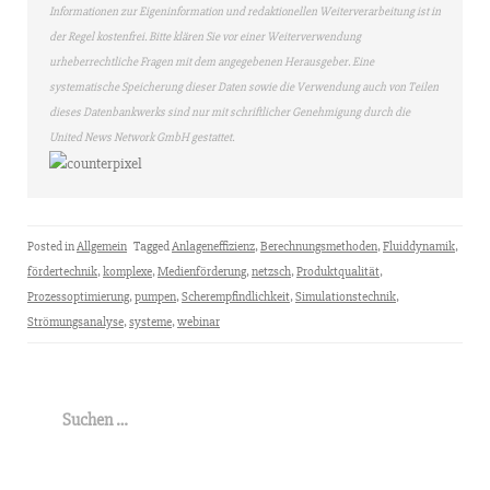
Informationen zur Eigeninformation und redaktionellen Weiterverarbeitung ist in
der Regel kostenfrei. Bitte klären Sie vor einer Weiterverwendung
urheberrechtliche Fragen mit dem angegebenen Herausgeber. Eine
systematische Speicherung dieser Daten sowie die Verwendung auch von Teilen
dieses Datenbankwerks sind nur mit schriftlicher Genehmigung durch die
United News Network GmbH gestattet.
Posted in
Allgemein
Tagged
Anlageneffizienz
,
Berechnungsmethoden
,
Fluiddynamik
,
fördertechnik
,
komplexe
,
Medienförderung
,
netzsch
,
Produktqualität
,
Prozessoptimierung
,
pumpen
,
Scherempfindlichkeit
,
Simulationstechnik
,
Strömungsanalyse
,
systeme
,
webinar
Suchen
nach: