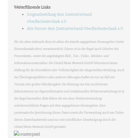
Weiterführende Links
Originalmeldung dem Zentralverband
Oberflächentechnik e.V.
Alle Stories dem Zentralverband Oberflächentechnik e.V.
Für die oben stehende Story ist allein der jeweils angegebene Herausgeber (siehe
Firmenkontakt oben) verantwortlich. Dieser ist in der Regel auch Urheber des
Pressetextes, sowie der angehängten Bild-, Ton-, Video-, Medien- und
Informationsmaterialien. Die United News Network GmbH übernimmt keine
Haftung für die Korrektheit oder Vollständigkeit der dargestellten Meldung. Auch
bei Übertragungsfehlern oder anderen Störungen haftet sie nur im Fall von
Vorsatz oder grober Fahrlässigkeit. Die Nutzung von hier archivierten
Informationen zur Eigeninformation und redaktionellen Weiterverarbeitung ist in
der Regel kostenfrei. Bitte klären Sie vor einer Weiterverwendung
urheberrechtliche Fragen mit dem angegebenen Herausgeber. Eine
systematische Speicherung dieser Daten sowie die Verwendung auch von Teilen
dieses Datenbankwerks sind nur mit schriftlicher Genehmigung durch die
United News Network GmbH gestattet.