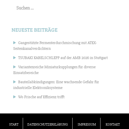
Suchen
nach:
NEUESTE BEITRÄGE
Gasgestützte Fermenterdurchmischung mit ATEX-
Seitenkanalverdichtern
TSUBAKI KABELSCHLEPP auf der AMB 2026 in Stuttgart
Variantenreiche Miniaturkupplungen für diverse
Einsatzbereiche
Bauteilabkündigungen: Eine wachsende Gefahr für
industrielle Elektroniksysteme
Wo Frische auf Effizienz trifft
START
DATENSCHUTZERKLÄRUNG
IMPRESSUM
KONTAKT