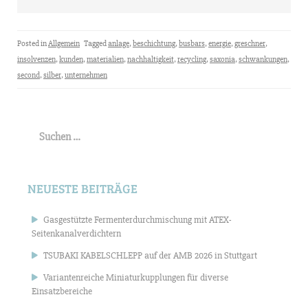
Posted in
Allgemein
Tagged
anlage
,
beschichtung
,
busbars
,
energie
,
greschner
,
insolvenzen
,
kunden
,
materialien
,
nachhaltigkeit
,
recycling
,
saxonia
,
schwankungen
,
second
,
silber
,
unternehmen
Suchen
nach:
NEUESTE BEITRÄGE
Gasgestützte Fermenterdurchmischung mit ATEX-
Seitenkanalverdichtern
TSUBAKI KABELSCHLEPP auf der AMB 2026 in Stuttgart
Variantenreiche Miniaturkupplungen für diverse
Einsatzbereiche