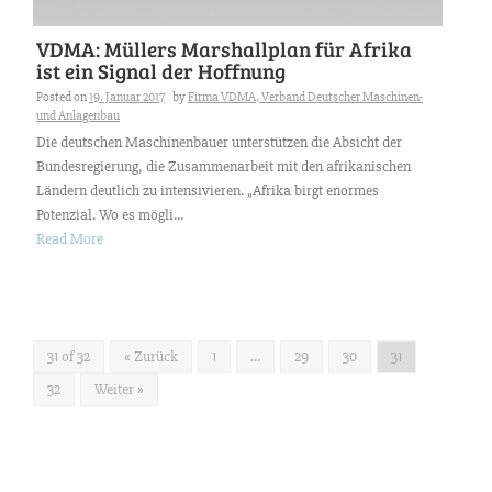
VDMA: Müllers Marshallplan für Afrika
ist ein Signal der Hoffnung
Posted on
19. Januar 2017
by
Firma VDMA, Verband Deutscher Maschinen-
und Anlagenbau
Die deutschen Maschinenbauer unterstützen die Absicht der
Bundesregierung, die Zusammenarbeit mit den afrikanischen
Ländern deutlich zu intensivieren. „Afrika birgt enormes
Potenzial. Wo es mögli...
Read More
31 of 32
« Zurück
1
…
29
30
31
32
Weiter »
Suchen