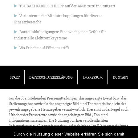
TSUBAKI KABELSCHLEPP auf der AMB 2026 in Stuttgart
Variantenreiche Miniaturkupplungen für diverse
Einsatzbereiche
Bauteilabkündigungen: Eine wachsende Gefahr für
industrielle Elektroniksysteme
Wo Frische auf Effizienz trifft
START
DATENSCHUTZERKLÄRUNG
IMPRESSUM
KONTAKT
Für die oben stehenden Pressemitteilungen, das angezeigte Event bzw. das
Stellenangebot sowie für das angezeigte Bild- und Tonmaterial ist allein der
jeweils angegebene Herausgeber verantwortlich. Dieser ist in der Regel auch
Urheber der Pressetexte sowie der angehängten Bild-, Ton- und
Informationsmaterialien. Die Nutzung von hier veröffentlichten
Informationen zur Eigeninformation und redaktionellen Weiterverarbeitung
ist in der Regel kostenfrei. Bitte klären Sie vor einer Weiterverwendung
Durch die Nutzung dieser Website erklären Sie sich damit
urheberrechtliche Fragen mit dem angegebenen Herausgeber.