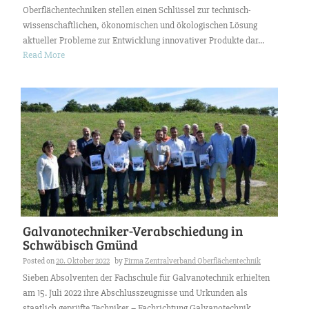
Oberflächentechniken stellen einen Schlüssel zur technisch-
wissenschaftlichen, ökonomischen und ökologischen Lösung
aktueller Probleme zur Entwicklung innovativer Produkte dar...
Read More
Galvanotechniker-Verabschiedung in
Schwäbisch Gmünd
Posted on
20. Oktober 2022
by
Firma Zentralverband Oberflächentechnik
Sieben Absolventen der Fachschule für Galvanotechnik erhielten
am 15. Juli 2022 ihre Abschlusszeugnisse und Urkunden als
staatlich geprüfte Techniker – Fachrichtung Galvanotechnik.