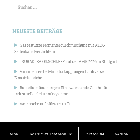
Suchen
nach:
NEUESTE BEITRÄGE
Gasgestützte Fermenterdurchmischung mit ATEX-
Seitenkanalverdichtern
TSUBAKI KABELSCHLEPP auf der AMB 2026 in Stuttgart
Variantenreiche Miniaturkupplungen für diverse
Einsatzbereiche
Bauteilabkündigungen: Eine wachsende Gefahr für
industrielle Elektroniksysteme
Wo Frische auf Effizienz trifft
START
DATENSCHUTZERKLÄRUNG
IMPRESSUM
KONTAKT