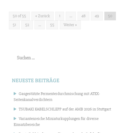
50 of 55
« Zurück
1
…
48
49
50
51
52
…
55
Weiter »
Suchen
nach:
NEUESTE BEITRÄGE
Gasgestützte Fermenterdurchmischung mit ATEX-
Seitenkanalverdichtern
TSUBAKI KABELSCHLEPP auf der AMB 2026 in Stuttgart
Variantenreiche Miniaturkupplungen für diverse
Einsatzbereiche