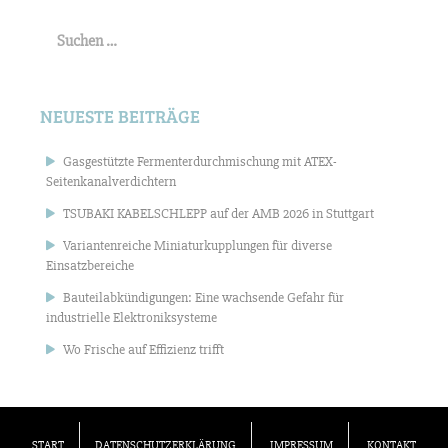
Suchen
nach:
NEUESTE BEITRÄGE
Gasgestützte Fermenterdurchmischung mit ATEX-
Seitenkanalverdichtern
TSUBAKI KABELSCHLEPP auf der AMB 2026 in Stuttgart
Variantenreiche Miniaturkupplungen für diverse
Einsatzbereiche
Bauteilabkündigungen: Eine wachsende Gefahr für
industrielle Elektroniksysteme
Wo Frische auf Effizienz trifft
START
DATENSCHUTZERKLÄRUNG
IMPRESSUM
KONTAKT