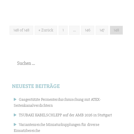
148 of 148
« Zurück
1
…
146
147
148
Suchen
nach:
NEUESTE BEITRÄGE
Gasgestützte Fermenterdurchmischung mit ATEX-
Seitenkanalverdichtern
TSUBAKI KABELSCHLEPP auf der AMB 2026 in Stuttgart
Variantenreiche Miniaturkupplungen für diverse
Einsatzbereiche