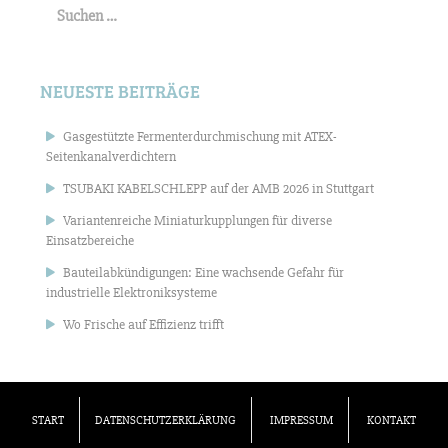
nach:
NEUESTE BEITRÄGE
Gasgestützte Fermenterdurchmischung mit ATEX-
Seitenkanalverdichtern
TSUBAKI KABELSCHLEPP auf der AMB 2026 in Stuttgart
Variantenreiche Miniaturkupplungen für diverse
Einsatzbereiche
Bauteilabkündigungen: Eine wachsende Gefahr für
industrielle Elektroniksysteme
Wo Frische auf Effizienz trifft
START
DATENSCHUTZERKLÄRUNG
IMPRESSUM
KONTAKT