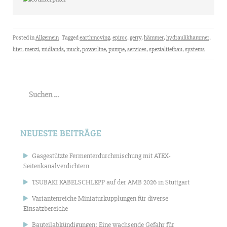
Posted in
Allgemein
Tagged
earthmoving
,
epiroc
,
gerry
,
hämmer
,
hydraulikhammer
,
liter
,
menzi
,
midlands
,
muck
,
powerline
,
pumpe
,
services
,
spezialtiefbau
,
systems
Suchen
nach:
NEUESTE BEITRÄGE
Gasgestützte Fermenterdurchmischung mit ATEX-
Seitenkanalverdichtern
TSUBAKI KABELSCHLEPP auf der AMB 2026 in Stuttgart
Variantenreiche Miniaturkupplungen für diverse
Einsatzbereiche
Bauteilabkündigungen: Eine wachsende Gefahr für