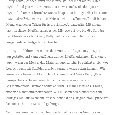
Gerry Kelly. „Mit der Powerline-Pumpe stellt er mehr als 200 Liter
Hydrauliköl pro Minute bereit. Das ist weit mehr, als der Epiroc
Hydraulikhammer braucht.“ Die Hubkapazität beträgt selbst bei seiner
maximalen Reichweite von 6 Metern mehr als 4 Tonnen. Damit ist der
Menzi ein idealer Träger für hydraulische Anbaugeräte. Mit einem
120 mm dicken Meißel bringt es der MB 1200 auf 340 bis 680 Schläge
pro Minute, was laut Gerry Kelly mehr als ausreichte, um das
vorgefundene Hartgestein zu brechen.
Der Hydraulikhammer ist mit dem AutoControl-System von Epiroc
ausgestattet und kann den Druck auf den Meißel erkennen. Er erkennt
auch, wenn der Meißel das Material durchbricht. So schützt er sich vor
Leerschlägen, die Schäden am Schlagraum verursachen können. „Wir
waren sehr beeindruckt von dem Hammer“, sagt Gerry Kelly. „Er ist
kompakter als die anderen Hydraulikhämmer in unserem
Maschinenpark. Dennoch bringt er weitaus mehr Leistung als alles,
was wir bisher eingesetzt haben. Wir mussten den Meißel nicht ein
einziges Mal auswechseln. Anscheinend ist das Original von Epiroc aus
besonders hartem Material gefertigt.“
Trotz Pandemie und schlechtem Wetter hat das Kelly-Team für das