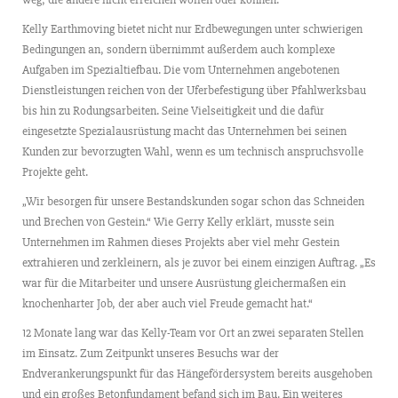
Kelly Earthmoving bietet nicht nur Erdbewegungen unter schwierigen
Bedingungen an, sondern übernimmt außerdem auch komplexe
Aufgaben im Spezialtiefbau. Die vom Unternehmen angebotenen
Dienstleistungen reichen von der Uferbefestigung über Pfahlwerksbau
bis hin zu Rodungsarbeiten. Seine Vielseitigkeit und die dafür
eingesetzte Spezialausrüstung macht das Unternehmen bei seinen
Kunden zur bevorzugten Wahl, wenn es um technisch anspruchsvolle
Projekte geht.
„Wir besorgen für unsere Bestandskunden sogar schon das Schneiden
und Brechen von Gestein.“ Wie Gerry Kelly erklärt, musste sein
Unternehmen im Rahmen dieses Projekts aber viel mehr Gestein
extrahieren und zerkleinern, als je zuvor bei einem einzigen Auftrag. „Es
war für die Mitarbeiter und unsere Ausrüstung gleichermaßen ein
knochenharter Job, der aber auch viel Freude gemacht hat.“
12 Monate lang war das Kelly-Team vor Ort an zwei separaten Stellen
im Einsatz. Zum Zeitpunkt unseres Besuchs war der
Endverankerungspunkt für das Hängefördersystem bereits ausgehoben
und ein großes Betonfundament befand sich im Bau. Ein weiteres