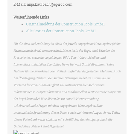
E-Mail: anja.kaulbach@epiroc.com
Weiterführende Links
Originalmeldung der Construction Tools GmbH
Alle Stories der Construction Tools GmbH
Für die oben stehende Story ist allein der jeweils angegebene Herausgeber (siehe
Firmenkontakt oben) verantwortlich. Dieser ist in der Regel auch Urheber des
Pressetextes, sowie der angehängten Bild-, Ton-, Video-, Medien- und
Informationsmaterialien. Die United News Network GmbH übernimmt keine
Haftung für die Korrektheit oder Vollständigkeit der dargestellten Meldung. Auch
bei Übertragungsfehlern oder anderen Störungen haftet sie nur im Fall von
Vorsatz oder grober Fahrlässigkeit. Die Nutzung von hier archivierten
Informationen zur Eigeninformation und redaktionellen Weiterverarbeitung ist in
der Regel kostenfrei. Bitte klären Sie vor einer Weiterverwendung
urheberrechtliche Fragen mit dem angegebenen Herausgeber. Eine
systematische Speicherung dieser Daten sowie die Verwendung auch von Teilen
dieses Datenbankwerks sind nur mit schriftlicher Genehmigung durch die
United News Network GmbH gestattet.