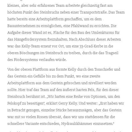
kleines, aber sehr erfahrenes Team arbeitete gleichzeitig fast am
höchsten Punkt des Steinbruchs neben einer Transportstraße. Das Team
hatte bereits eine Arbeitsplattform geschaffen, um es dem
Bauunternehmen zu ermöglichen, eine Pfahlwand zu errichten. Die
Aufgabe dieser Wand ist es, Fläche für den Bau des Umlenkturms für
das Hängefördersystem freizuhalten. Nach Abschluss dieser Arbeiten
war das Kelly-Team erneut vor Ort, um eine 33-Grad-Kerbe in die
oberen Böschungen im Steinbruch zu treiben, durch die das Tragseil
des Fördersystems verlaufen würde.
Von der oberen Plattform aus formte Kelly durch den Tonschiefer und
das Gestein ein Gefälle bis zu dem Punkt, wo eine zweite
Arbeitsplattform aus dem Gestein gebrochen und nivelliert werden
sollte. Hier traf das Team auf den äußerst harten Fels, für den dieser
Steinbruch berühmt ist. „Wir hatten eine Reihe von Optionen, um den
Felskopf zu beseitigen“, erklärt Gerry Kelly. Und weiter: „Erst haben wir
in Betracht gezogen, einzelne Stücke herauszusägen, aber das Gestein
war mit so vielen Rissen übersät, dass wir uns stattdessen für die
schnellere Variante entschieden, Hydraulikhämmer einzusetzen.“