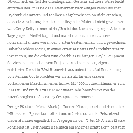
Obwohl sich ein Teil des offenliegenden Gesteins auf diese Weise leicht
entfernen ließ, musste das Unternehmen nach einigen verschlissenen
Hydraulikhämmern und zahllosen abgebrochenen Meißeln einsehen,
dass die Ausrüstung dem darunter liegenden Material nicht gewachsen
war. Gerry Kelly erinnert sich: „Uns ist das Lachen vergangen. Alle paar
Tage ging ein Meißel kaputt und manchmal auch mehr. Unsere
normalen Hämmer waren dem harten Gestein einfach nicht gewachsen.
Daher beschlossen wir, in etwas Zuverlässigeres und Produktiveres zu
investieren, um die Arbeit zum Abschluss zu bringen. Coyle Equipment
Services hat uns bei diesem Projekt von seinem neuen, eigens
errichteten Depot in West Bromwich aus unterstützt. Auf Empfehlung
von William Coyle brachten wir als Ersatz für eine unserer
vorhandenen Maschinen einen Epiroc MB 1200 Hydraulikhammer zum
Einsatz. Und um fair zu sein: Wir waren sehr beeindruckt von der
Zuverlässigkeit und Leistung des Epiroc-Hammers.“
Der 157 PS starke Menzi Muck (12-Tonnen-Klasse) arbeitet sich mit dem
MB 1200 von Epiroc kontrolliert und mühelos durch den Fels, obwohl
dieser Hammer eigentlich für Trägergeräte der 15- bis 26-Tonnen-Klasse
konzipiert ist. „Der Menzi ist einfach ein enormes Kraftpaket“, bestätigt