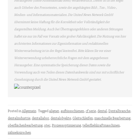
Herausgeber (siehe Firmenkontakt oben) verantwortlich. Dieser ist in der Regel
auch Urheber des Pressetextes, sowie der angehängten Bild-, Ton-, Video-,
Medien- und Informationsmaterialien. Die United News Network GmbH
übernimmt keine Haftung für die Korrektheit oder Vollständigkeit der
dargestellten Meldung. Auch bei Übertragungsfehlern oder anderen Störungen
haftet sie nur im Fall von Vorsatz oder grober Fahrlässigkeit. Die Nutzung von hier
archivierten Informationen zur Eigeninformation und redaktionellen
Weiterverarbeitung ist in der Regel kostenfrei. Bitte klären Sie vor einer
Weiterverwendung urheberrechtliche Fragen mit dem angegebenen
Herausgeber. Eine systematische Speicherung dieser Daten sowie die
Verwendung auch von Teilen dieses Datenbankwerks sind nur mit schriftlicher
Genehmigung durch die United News Network GmbH gestattet.
Posted in
Allgemein
Tagged
aligner
,
aufbissschienen
,
cf serie
,
dental
,
Dentalbranche
,
dentalindustrie
,
dentallabor
,
dentalobjekte
,
Gleitschleifen
,
maschinelle Bearbeitung
,
oberflächenbearbeitung
,
otec
,
Prozessoptimierung
,
tellerfliehkraftmaschinen
,
zähneknirschen