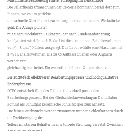
Maschinelle Bearbeitung startet Turbogang im Dentallabor
Die Tellerfliehkraftmaschinen der CF-Serie kommen überall dort zum
Einsatz, wo es um perfekte
und schnelle Oberflächenbearbeitung unterschiedlichster Werkstücke
geht. Die Anlage punktet
mit einem modularen Baukasten, der nach Kundenanforderung
konfiguriert wird. Je nach Bedarf ist diese mit einem Behältervolumen
von 9, 18 und 50 Litern ausgelegt. Das Labor wählte eine Maschine mit
2×18 l Behältervolumen. Bis zu 30 Aufbissschienen oder Alignern
werden nun
gleichzeitig bearbeitet. Ein wesentlich höherer Output als zuvor.
Bis zu 20-fach effektiverer Bearbeitungsprozess und hochqualitative
Endergebnisse
OTEC entwickelt für jedes Teil den individuell passenden
Bearbeitungsprozess. Bei der Gleitschleifanwendungim Dentallabor
kommt als Schüttgut keramische Schleifkörper zum Einsatz.
Die feinen Werkstücke werden zusammen mit den Schleifkörpern durch
die Drehbewegung des
Tellers im starren Behälter in eine toroide Strömung versetzt. Zwischen