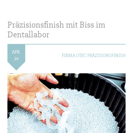
Präzisionsfinish mit Biss im
Dentallabor
APR.
FIRMA OTEC PRÄZISIONSFINISH
20