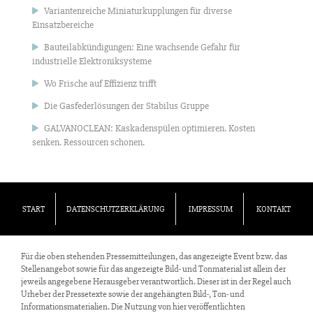
Variantenreiche Miniaturkupplungen für diverse
Einsatzbereiche
Bauteilabkündigungen: Eine wachsende Gefahr für
industrielle Elektroniksysteme
Wo Frische auf Effizienz trifft
Die Gasfederlösungen der Stabilus Gruppe
GALVANOCLEAN: Kaskadenspülen optimieren. Kosten
senken. Ressourcen schonen.
START
DATENSCHUTZERKLÄRUNG
IMPRESSUM
KONTAKT
Für die oben stehenden Pressemitteilungen, das angezeigte Event bzw. das
Stellenangebot sowie für das angezeigte Bild- und Tonmaterial ist allein der
jeweils angegebene Herausgeber verantwortlich. Dieser ist in der Regel auch
Urheber der Pressetexte sowie der angehängten Bild-, Ton- und
Informationsmaterialien. Die Nutzung von hier veröffentlichten