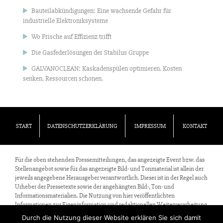
Bauteilabkündigungen: Eine wachsende Gefahr für
industrielle Elektroniksysteme
Wo Frische auf Effizienz trifft
Die Gasfederlösungen der Stabilus Gruppe
GALVANOCLEAN: Kaskadenspülen optimieren. Kosten
senken. Ressourcen schonen.
START
DATENSCHUTZERKLÄRUNG
IMPRESSUM
KONTAKT
Für die oben stehenden Pressemitteilungen, das angezeigte Event bzw. das
Stellenangebot sowie für das angezeigte Bild- und Tonmaterial ist allein der
jeweils angegebene Herausgeber verantwortlich. Dieser ist in der Regel auch
Urheber der Pressetexte sowie der angehängten Bild-, Ton- und
Informationsmaterialien. Die Nutzung von hier veröffentlichten
Informationen zur Eigeninformation und redaktionellen Weiterverarbeitung
ist in der Regel kostenfrei. Bitte klären Sie vor einer Weiterverwendung
Durch die Nutzung dieser Website erklären Sie sich damit
urheberrechtliche Fragen mit dem angegebenen Herausgeber.