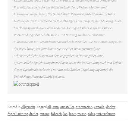
Firmenkontakt oben) verantwortlich. Dieser ist in der Regel auch Urheber des
Pressetextes, sowie der angehängten Bild-, Ton-, Video-, Medien- und
Informationsmaterialien. Die United News Network GmbH übernimmt keine
Haftung für die Korrektheit oder Vollständigkeit der dargestellten Meldung. Auch
bei Übertragungsfehlern oder anderen Störungen haftet sie nur im Fall von
Vorsatz oder grober Fahrlässigkeit. Die Nutzung von hier archivierten
Informationen zur Eigeninformation und redaktionellen Weiterverarbeitung ist in
der Regel kostenfrei. Bitte klären Sie vor einer Weiterverwendung
urheberrechtliche Fragen mit dem angegebenen Herausgeber. Eine
systematische Speicherung dieser Daten sowie die Verwendung auch von Teilen
dieses Datenbankwerks sind nur mit schriftlicher Genehmigung durch die
United News Network GmbH gestattet.
Posted in
Allgemein
Tagged
all
,
amp
,
aussteller
,
automation
,
canada
,
decker
,
digitalisierung
,
dreher
,
europe
,
fabtech
,
las
,
laser
,
messe
,
sales
,
unternehmen
Suchen