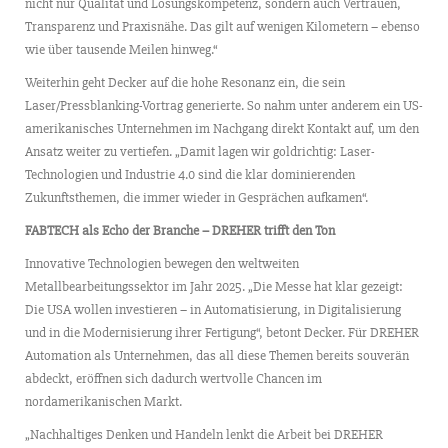
nicht nur Qualität und Lösungskompetenz, sondern auch Vertrauen,
Transparenz und Praxisnähe. Das gilt auf wenigen Kilometern – ebenso
wie über tausende Meilen hinweg.“
Weiterhin geht Decker auf die hohe Resonanz ein, die sein
Laser/Pressblanking-Vortrag generierte. So nahm unter anderem ein US-
amerikanisches Unternehmen im Nachgang direkt Kontakt auf, um den
Ansatz weiter zu vertiefen. „Damit lagen wir goldrichtig: Laser-
Technologien und Industrie 4.0 sind die klar dominierenden
Zukunftsthemen, die immer wieder in Gesprächen aufkamen“.
FABTECH als Echo der Branche – DREHER trifft den Ton
Innovative Technologien bewegen den weltweiten
Metallbearbeitungssektor im Jahr 2025. „Die Messe hat klar gezeigt:
Die USA wollen investieren – in Automatisierung, in Digitalisierung
und in die Modernisierung ihrer Fertigung“, betont Decker. Für DREHER
Automation als Unternehmen, das all diese Themen bereits souverän
abdeckt, eröffnen sich dadurch wertvolle Chancen im
nordamerikanischen Markt.
„Nachhaltiges Denken und Handeln lenkt die Arbeit bei DREHER