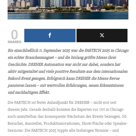
0
SHARES
Bis einschließlich 11. September 2025 war die FABTECH 2025 in Chicago
ein echter Branchenmagnet – und die bislang größte Messe ihrer
Geschichte. DREHER Automation war nicht nur dabei, sondern hat
aktiv mitgestaltet und viele positive Resultate aus dem internationalen
Rekord-Event gezogen. Erfolgreich kann DREHER die Messe Revue
passieren lassen – mit wertvollen Erfahrungen, neuen Erkenntnissen
und nachhaltigem Effekt.
Die FABTECH ist fester Anlaufpunkt für DREHER – nicht erst seit
diesem Jahr. Gerade deshalb konnten die Experten vor Ort in Chicago
auch unmittelbar das konsequente Wachstum des Events bezeugen. Ob
Besucher, Aussteller, Produktinnovationen, Show-Fläche oder Speaker-
Sessions: Die FABTECH 2025 toppte alle bisherigen Termine – und