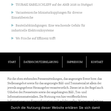
TSUBAKI KABELSCHLEPP auf der AMB 2026 in Stuttgart
Variantenreiche Miniaturkupplungen für diverse
Einsatzbereiche
Bauteilabkündigungen: Eine wachsende Gefahr für
industrielle Elektroniksysteme
Wo Frische auf Effizienz trifft
START
DATENSCHUTZERKLÄRUNG
IMPRESSUM
KONTAKT
Für die oben stehenden Pressemitteilungen, das angezeigte Event bzw. das
Stellenangebot sowie für das angezeigte Bild- und Tonmaterial ist allein der
jeweils angegebene Herausgeber verantwortlich. Dieser ist in der Regel auch
Urheber der Pressetexte sowie der angehängten Bild-, Ton- und
Informationsmaterialien. Die Nutzung von hier veröffentlichten
Informationen zur Eigeninformation und redaktionellen Weiterverarbeitung
ist in der Regel kostenfrei. Bitte klären Sie vor einer Weiterverwendung
Durch die Nutzung dieser Website erklären Sie sich damit
urheberrechtliche Fragen mit dem angegebenen Herausgeber.