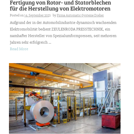
Fertigung von Rotor- und Statorblechen
für die Herstellung von Elektromotoren
Posted on
14. September 2023
by
Firma Automatic-Systeme Dreher
Aufgrund der in der Automobilindustrie dynamisch wachsenden
Elektromobilität bedient ZEULENRODA PRESSTECHNIK, ein
namhafter Hersteller von Spezialumformpressen, seit mehreren
Jahren sehr erfolgreich ...
Read More