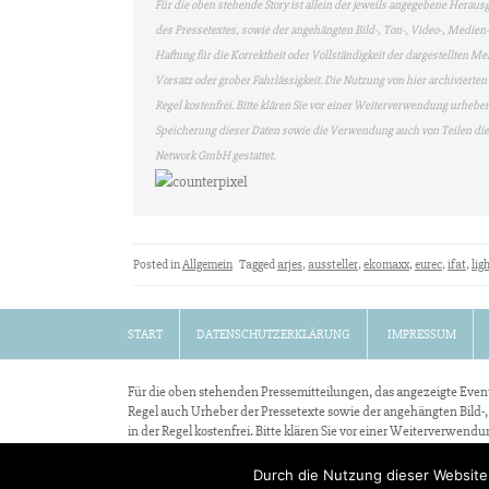
Für die oben stehende Story ist allein der jeweils angegebene Heraus
des Pressetextes, sowie der angehängten Bild-, Ton-, Video-, Medi
Haftung für die Korrektheit oder Vollständigkeit der dargestellten M
Vorsatz oder grober Fahrlässigkeit. Die Nutzung von hier archivierte
Regel kostenfrei. Bitte klären Sie vor einer Weiterverwendung urhe
Speicherung dieser Daten sowie die Verwendung auch von Teilen di
Network GmbH gestattet.
Posted in
Allgemein
Tagged
arjes
,
aussteller
,
ekomaxx
,
eurec
,
ifat
,
lig
START
DATENSCHUTZERKLÄRUNG
IMPRESSUM
Für die oben stehenden Pressemitteilungen, das angezeigte Event 
Regel auch Urheber der Pressetexte sowie der angehängten Bild-,
in der Regel kostenfrei. Bitte klären Sie vor einer Weiterverwe
Alle Rechte vorbehalten.
Durch die Nutzung dieser Website