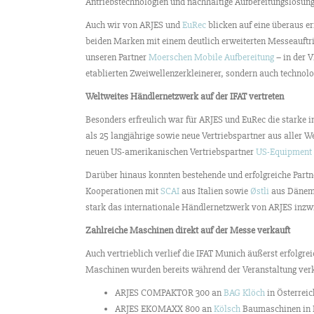
Antriebstechnologien und nachhaltige Aufbereitungslösun
Auch wir von ARJES und
EuRec
blicken auf eine überaus 
beiden Marken mit einem deutlich erweiterten Messeauftrit
unseren Partner
Moerschen Mobile Aufbereitung
– in der 
etablierten Zweiwellenzerkleinerer, sondern auch technol
Weltweites Händlernetzwerk auf der IFAT vertreten
Besonders erfreulich war für ARJES und EuRec die starke
als 25 langjährige sowie neue Vertriebspartner aus aller We
neuen US-amerikanischen Vertriebspartner
US-Equipment
Darüber hinaus konnten bestehende und erfolgreiche Partne
Kooperationen mit
SCAI
aus Italien sowie
Østli
aus Dänema
stark das internationale Händlernetzwerk von ARJES inzw
Zahlreiche Maschinen direkt auf der Messe verkauft
Auch vertrieblich verlief die IFAT Munich äußerst erfolgr
Maschinen wurden bereits während der Veranstaltung verka
ARJES COMPAKTOR 300 an
BAG Klöch
in Österreic
ARJES EKOMAXX 800 an
Kölsch
Baumaschinen in 