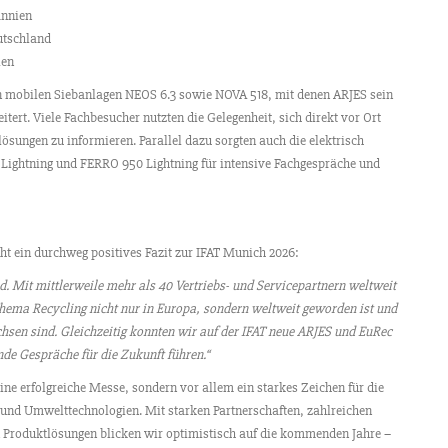
annien
utschland
ien
n mobilen Siebanlagen NEOS 6.3 sowie NOVA 518, mit denen ARJES sein
itert. Viele Fachbesucher nutzten die Gelegenheit, sich direkt vor Ort
lösungen zu informieren. Parallel dazu sorgten auch die elektrisch
ightning und FERRO 950 Lightning für intensive Fachgespräche und
t ein durchweg positives Fazit zur IFAT Munich 2026:
 Mit mittlerweile mehr als 40 Vertriebs- und Servicepartnern weltweit
Thema Recycling nicht nur in Europa, sondern weltweit geworden ist und
en sind. Gleichzeitig konnten wir auf der IFAT neue ARJES und EuRec
de Gespräche für die Zukunft führen.“
ne erfolgreiche Messe, sondern vor allem ein starkes Zeichen für die
und Umwelttechnologien. Mit starken Partnerschaften, zahlreichen
n Produktlösungen blicken wir optimistisch auf die kommenden Jahre –