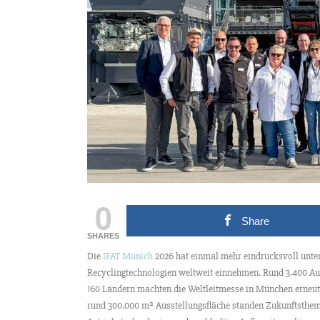
0
Share
SHARES
Die
IFAT Munich
2026 hat einmal mehr eindrucksvoll unter
Recyclingtechnologien weltweit einnehmen. Rund 3.400 Au
160 Ländern machten die Weltleitmesse in München erneut
rund 300.000 m² Ausstellungsfläche standen Zukunftstheme