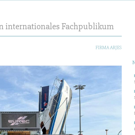
n internationales Fachpublikum
S
n
FIRMA ARJES