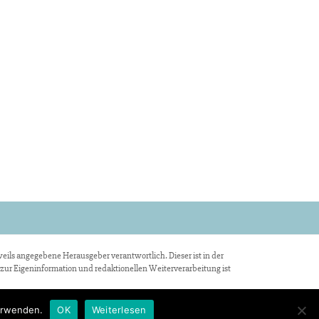
weils angegebene Herausgeber verantwortlich. Dieser ist in der
 zur Eigeninformation und redaktionellen Weiterverarbeitung ist
verwenden.
OK
Weiterlesen