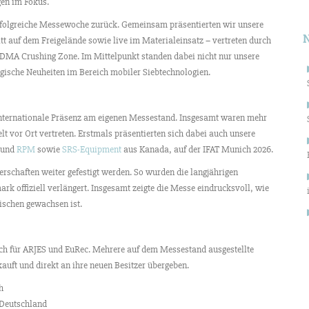
gen im Fokus.
erfolgreiche Messewoche zurück. Gemeinsam präsentierten wir unsere
t auf dem Freigelände sowie live im Materialeinsatz – vertreten durch
VDMA Crushing Zone. Im Mittelpunkt standen dabei nicht nur unsere
ogische Neuheiten im Bereich mobiler Siebtechnologien.
 internationale Präsenz am eigenen Messestand. Insgesamt waren mehr
lt vor Ort vertreten. Erstmals präsentierten sich dabei auch unsere
und
RPM
sowie
SRS-Equipment
aus Kanada, auf der IFAT Munich 2026.
rschaften weiter gefestigt werden. So wurden die langjährigen
rk offiziell verlängert. Insgesamt zeigte die Messe eindrucksvoll, wie
ischen gewachsen ist.
eich für ARJES und EuRec. Mehrere auf dem Messestand ausgestellte
uft und direkt an ihre neuen Besitzer übergeben.
h
Deutschland