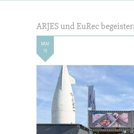
ARJES und EuRec begeister
MAI
13