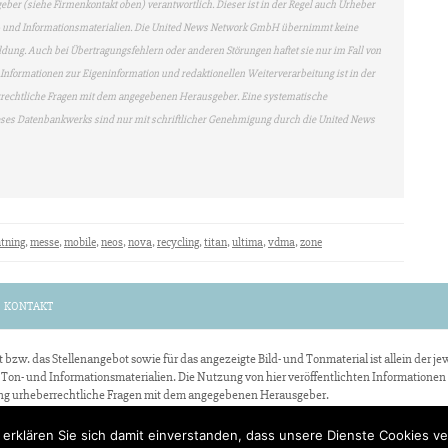
geber (siehe Firmenkontakt oben) verantwortlich. Dieser ist in der Regel auch Urheber
en- und Informationsmaterialien. Die United News Network GmbH übernimmt keine
eldung. Auch bei Übertragungsfehlern oder anderen Störungen haftet sie nur im Fall von
n Informationen zur Eigeninformation und redaktionellen Weiterverarbeitung ist in der
berrechtliche Fragen mit dem angegebenen Herausgeber. Eine systematische
eses Datenbankwerks sind nur mit schriftlicher Genehmigung durch die United News
htning
,
messe
,
mobile
,
neos
,
nova
,
recycling
,
titan
,
ultima
,
vdma
,
zone
KONTAKT
bzw. das Stellenangebot sowie für das angezeigte Bild- und Tonmaterial ist allein der je
 Ton- und Informationsmaterialien. Die Nutzung von hier veröffentlichten Informationen
ndung urheberrechtliche Fragen mit dem angegebenen Herausgeber.
 erklären Sie sich damit einverstanden, dass unsere Dienste Cookies 