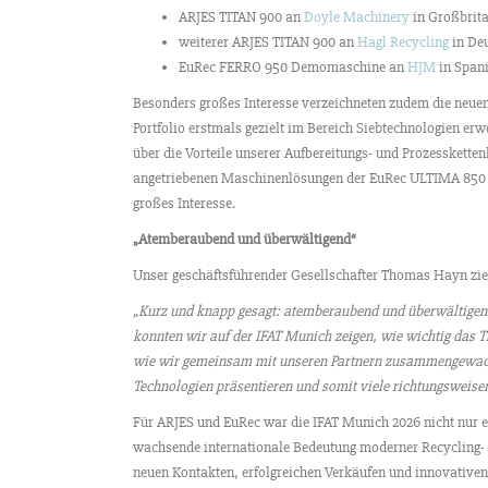
ARJES TITAN 900 an
Doyle Machinery
in Großbrit
weiterer ARJES TITAN 900 an
Hagl Recycling
in De
EuRec FERRO 950 Demomaschine an
HJM
in Span
Besonders großes Interesse verzeichneten zudem die neue
Portfolio erstmals gezielt im Bereich Siebtechnologien erwe
über die Vorteile unserer Aufbereitungs- und Prozessketten
angetriebenen Maschinenlösungen der EuRec ULTIMA 850 L
großes Interesse.
„Atemberaubend und überwältigend“
Unser geschäftsführender Gesellschafter Thomas Hayn zieh
„Kurz und knapp gesagt: atemberaubend und überwältigend.
konnten wir auf der IFAT Munich zeigen, wie wichtig das 
wie wir gemeinsam mit unseren Partnern zusammengewachs
Technologien präsentieren und somit viele richtungsweisen
Für ARJES und EuRec war die IFAT Munich 2026 nicht nur ei
wachsende internationale Bedeutung moderner Recycling- 
neuen Kontakten, erfolgreichen Verkäufen und innovative