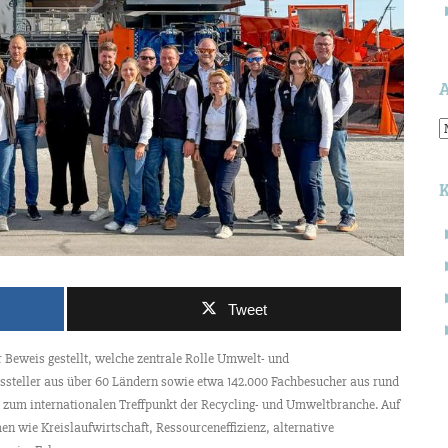
A
Tweet
 Beweis gestellt, welche zentrale Rolle Umwelt- und
ssteller aus über 60 Ländern sowie etwa 142.000 Fachbesucher aus rund
 zum internationalen Treffpunkt der Recycling- und Umweltbranche. Auf
S
n
n wie Kreislaufwirtschaft, Ressourceneffizienz, alternative