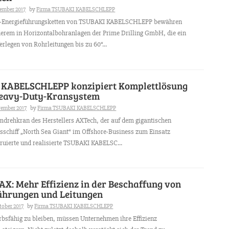
zember 2017
by
Firma TSUBAKI KABELSCHLEPP
l-Energieführungsketten von TSUBAKI KABELSCHLEPP bewähren
derem in Horizontalbohranlagen der Prime Drilling GmbH, die ein
rlegen von Rohrleitungen bis zu 60“...
KABELSCHLEPP konzipiert Komplettlösung
Heavy-Duty-Kransystem
vember 2017
by
Firma TSUBAKI KABELSCHLEPP
mdrehkran des Herstellers AXTech, der auf dem gigantischen
sschiff „North Sea Giant“ im Offshore-Business zum Einsatz
uierte und realisierte TSUBAKI KABELSC...
X: Mehr Effizienz in der Beschaffung von
ührungen und Leitungen
tober 2017
by
Firma TSUBAKI KABELSCHLEPP
sfähig zu bleiben, müssen Unternehmen ihre Effizienz