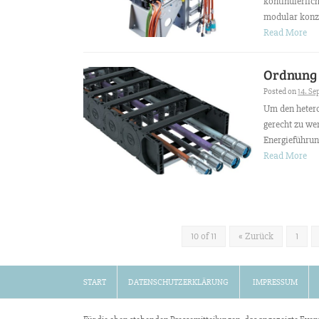
kontinuierlich
modular konzi
Read More
Ordnung
Posted on
14. Se
Um den heter
gerecht zu w
Energieführun
Read More
10 of 11
« Zurück
1
START
DATENSCHUTZERKLÄRUNG
IMPRESSUM