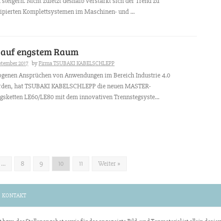
 steigern. Nicht zuletzt deshalb verstärkt sich der Trend zu
pierten Komplettsystemen im Maschinen- und ...
 auf engstem Raum
ptember 2017
by
Firma TSUBAKI KABELSCHLEPP
ogenen Ansprüchen von Anwendungen im Bereich Industrie 4.0
erden, hat TSUBAKI KABELSCHLEPP die neuen MASTER-
gsketten LE60/LE80 mit dem innovativen Trennstegsyste...
…
8
9
10
11
Weiter »
KONTAKT