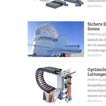
unterschiedli
Read More
Sichere 
Sonne
Posted on
6. Juli
Mithilfe des 
der US-amerik
Veränderungen
Read More
Optimale
Leitunge
Posted on
18. Ju
Energieführun
Automobilprod
müssen sie zah
Read More