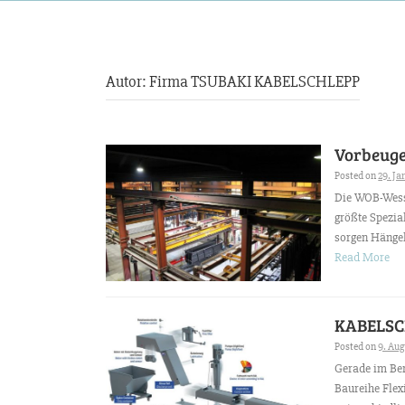
Autor:
Firma TSUBAKI KABELSCHLEPP
Vorbeuge
Posted on
29. Ja
Die WOB-Wess
größte Spezia
sorgen Hängek
Read More
KABELSC
Posted on
9. Aug
Gerade im Ber
Baureihe Flex