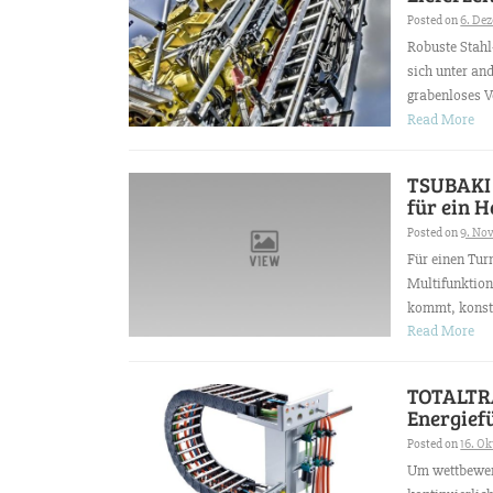
Posted on
6. De
Robuste Stah
sich unter an
grabenloses Ve
Read More
TSUBAKI 
für ein 
Posted on
9. No
Für einen Tur
Multifunktion
kommt, konstr
Read More
TOTALTRA
Energief
Posted on
16. Ok
Um wettbewerb