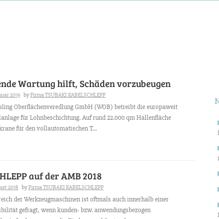
S
n
nde Wartung hilft, Schäden vorzubeugen
nuar 2019
by
Firma TSUBAKI KABELSCHLEPP
ling Oberflächenveredlung GmbH (WOB) betreibt die europaweit
lanlage für Lohnbeschichtung. Auf rund 22.000 qm Hallenfläche
rane für den vollautomatischen T...
HLEPP auf der AMB 2018
ust 2018
by
Firma TSUBAKI KABELSCHLEPP
eich der Werkzeugmaschinen ist oftmals auch innerhalb einer
ibilität gefragt, wenn kunden- bzw. anwendungsbezogen