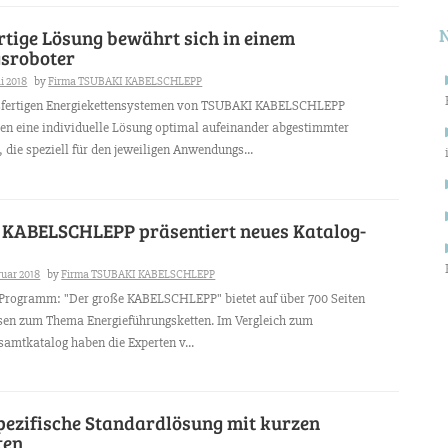
rtige Lösung bewährt sich in einem
sroboter
i 2018
by
Firma TSUBAKI KABELSCHLEPP
sfertigen Energiekettensystemen von TSUBAKI KABELSCHLEPP
en eine individuelle Lösung optimal aufeinander abgestimmter
die speziell für den jeweiligen Anwendungs...
KABELSCHLEPP präsentiert neues Katalog-
ruar 2018
by
Firma TSUBAKI KABELSCHLEPP
 Programm: "Der große KABELSCHLEPP" bietet auf über 700 Seiten
sen zum Thema Energieführungsketten. Im Vergleich zum
samtkatalog haben die Experten v...
ezifische Standardlösung mit kurzen
ten