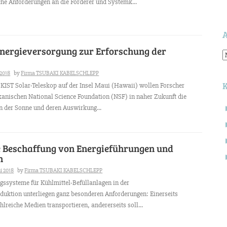
che Anforderungen an die Förderer und Systemk...
Energieversorgung zur Erforschung der
A
 2018
by
Firma TSUBAKI KABELSCHLEPP
DKIST Solar-Teleskop auf der Insel Maui (Hawaii) wollen Forscher
anischen National Science Foundation (NSF) in naher Zukunft die
 der Sonne und deren Auswirkung...
 Beschaffung von Energieführungen und
n
ni 2018
by
Firma TSUBAKI KABELSCHLEPP
gssysteme für Kühlmittel-Befüllanlagen in der
uktion unterliegen ganz besonderen Anforderungen: Einerseits
S
lreiche Medien transportieren, andererseits soll...
n