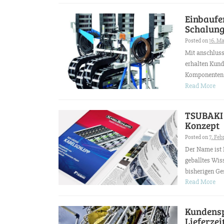
Einbaufe
Schalung
Posted on
16. Ma
Mit anschlus
erhalten Kund
Komponenten, 
Read More
TSUBAKI 
Konzept
Posted on
7. Feb
Der Name ist
geballtes Wis
bisherigen Ge
Read More
Kundensp
Lieferzei