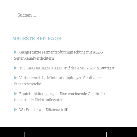
Suchen
nach:
NEUESTE BEITRÄGE
Gasgestützte Fermenterdurchmischung mit ATEX-
Seitenkanalverdichtern
TSUBAKI KABELSCHLEPP auf der AMB 2026 in Stuttgart
Variantenreiche Miniaturkupplungen für diverse
Einsatzbereiche
Bauteilabkündigungen: Eine wachsende Gefahr für
industrielle Elektroniksysteme
Wo Frische auf Effizienz trifft