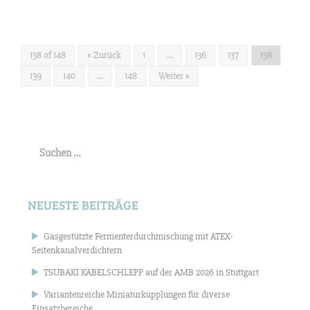
138 of 148
« Zurück
1
…
136
137
138
139
140
…
148
Weiter »
Suchen
nach:
NEUESTE BEITRÄGE
Gasgestützte Fermenterdurchmischung mit ATEX-
Seitenkanalverdichtern
TSUBAKI KABELSCHLEPP auf der AMB 2026 in Stuttgart
Variantenreiche Miniaturkupplungen für diverse
Einsatzbereiche