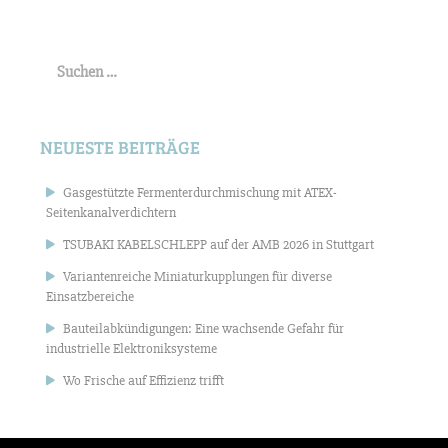
Suchen
nach:
NEUESTE BEITRÄGE
Gasgestützte Fermenterdurchmischung mit ATEX-
Seitenkanalverdichtern
TSUBAKI KABELSCHLEPP auf der AMB 2026 in Stuttgart
Variantenreiche Miniaturkupplungen für diverse
Einsatzbereiche
Bauteilabkündigungen: Eine wachsende Gefahr für
industrielle Elektroniksysteme
Wo Frische auf Effizienz trifft