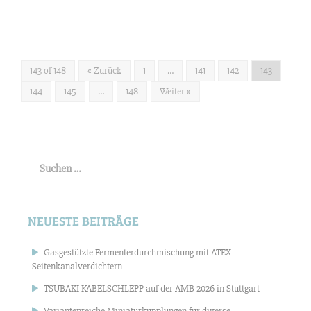
143 of 148
« Zurück
1
…
141
142
143
144
145
…
148
Weiter »
Suchen
nach:
NEUESTE BEITRÄGE
Gasgestützte Fermenterdurchmischung mit ATEX-
Seitenkanalverdichtern
TSUBAKI KABELSCHLEPP auf der AMB 2026 in Stuttgart
Variantenreiche Miniaturkupplungen für diverse